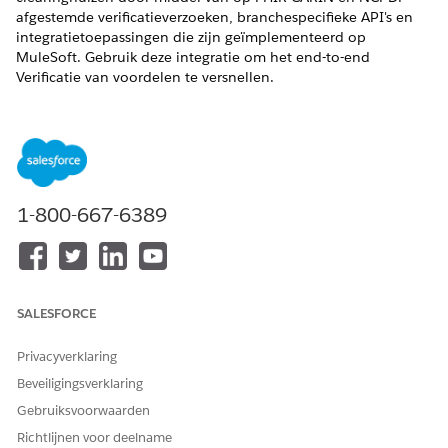
afgestemde verificatieverzoeken, branchespecifieke API's en
integratietoepassingen die zijn geïmplementeerd op
MuleSoft. Gebruik deze integratie om het end-to-end
Verificatie van voordelen te versnellen.
VEREISTE EDITIONS
Beschikbaar in: Lightning Experience
Beschikbaar in:
Enterprise
en
Unlimited
Edition met Life
Sciences Cloud of Health Cloud
1-800-667-6389
Stel ingebouwde integratie in en gebruik deze om naadloze
gebruikerservaringen te creëren. De uitgebreide oplossing van
Life Sciences biedt u:
SALESFORCE
Vooraf gedefinieerde integratieprocedures, Omnistudio
Data Mappers en Apex klassen voor het verzenden van
Privacyverklaring
verificatieverzoeken en het ophalen van dekkingsdetails
Beveiligingsverklaring
van clearinghuizen.
Vooraf samengestelde integratietoepassing, gebouwd met
Gebruiksvoorwaarden
behulp van de FHIR-standaarden, waarmee Health and
Richtlijnen voor deelname