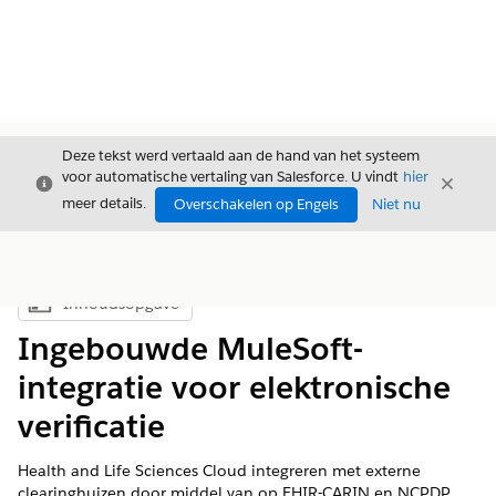
Deze tekst werd vertaald aan de hand van het systeem
voor automatische vertaling van Salesforce. U vindt
hier
Sluiten
Sluite
Sluiten
meer details.
Overschakelen op Engels
Niet nu
Inhoudsopgave
Inhoudsopgave weergeven
Ingebouwde MuleSoft-
integratie voor elektronische
verificatie
Health and Life Sciences Cloud integreren met externe
clearinghuizen door middel van op FHIR-CARIN en NCPDP