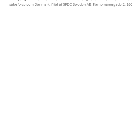
salesforce.com Danmark, filial af SFDC Sweden AB. Kampmannsgade 2, 1
BLEM?
 os!