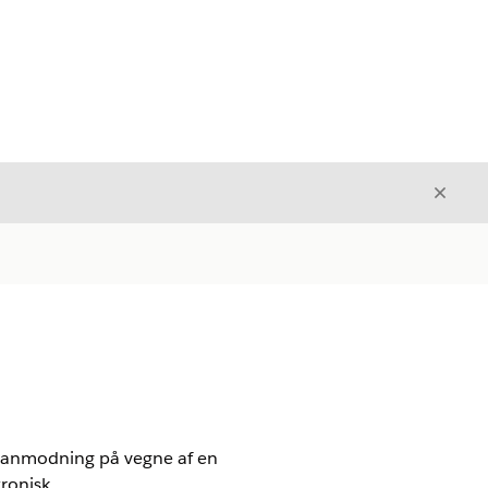
Luk
Luk
sesanmodning på vegne af en
ronisk