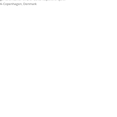
604 Copenhagen, Denmark
Ja
Nej