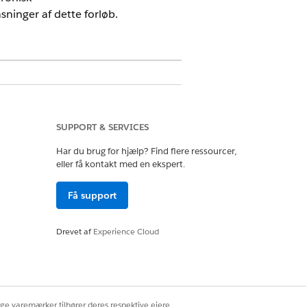
sninger af dette forløb.
SUPPORT & SERVICES
 at opdatere status for anmodning om
Har du brug for hjælp? Find flere ressourcer,
eller få kontakt med en ekspert.
kere og aktivere bekræftelsesforløbet
Få support
Drevet af
Experience Cloud
eneste redigeringsdato for en
på dine forretningsbehov.
ige varemærker tilhører deres respektive ejere.