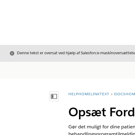
Luk
Denne tekst er oversat ved hjælp af Salesforce-maskinoversættelse
HELPHOMELINKTEXT
DOCSHOM
breadcrumbDescription
Vis indholdsfortegnelse
Opsæt Ford
Gør det muligt for dine patie
behandlingsprogramtilmelding.