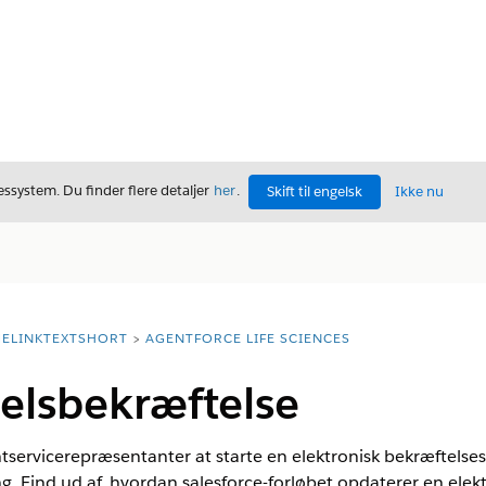
ssystem. Du finder flere detaljer
her
.
Skift til engelsk
Ikke nu
ELINKTEXTSHORT
AGENTFORCE LIFE SCIENCES
elsbekræftelse
ntservicerepræsentanter at starte en elektronisk bekræftel
 Find ud af, hvordan salesforce-forløbet opdaterer en elekt