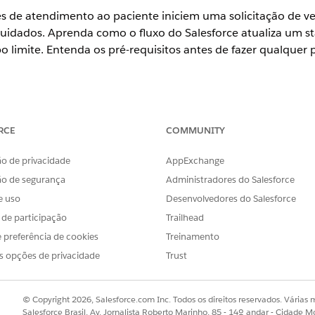
s de atendimento ao paciente iniciem uma solicitação de v
idados. Aprenda como o fluxo do Salesforce atualiza um sta
o limite. Entenda os pré-requisitos antes de fazer qualquer p
ience
RCE
COMMUNITY
se
e
Unlimited
com Life Sciences Cloud ou Health Cloud
o de privacidade
AppExchange
ão de benefícios farmacêuticos
armacêuticos envia um modelo de fluxo que você deve clonar e ativar
ão de segurança
Administradores do Salesforce
e cuidados.
e uso
Desenvolvedores do Salesforce
ficação de benefícios farmacêuticos
s de participação
Trailhead
alização do status de uma solicitação eletrônica de Verificação de
 preferência de cookies
Treinamento
o de fluxo Atualizar status da solicitação de Verificação de benefí
s opções de privacidade
Trust
a solicitação
ão eletrônica atinge o tempo limite após três horas de espera por 
ão de verificação de benefício de cuidados. Você pode personalizar
© Copyright 2026, Salesforce.com Inc. Todos os direitos reservados. Várias m
e negócios.
Salesforce Brasil, Av. Jornalista Roberto Marinho, 85 - 14º andar - Cidade M