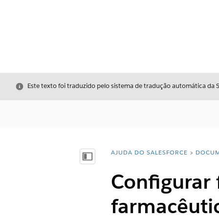
Fechar
Este texto foi traduzido pelo sistema de tradução automática da 
AJUDA DO SALESFORCE
DOCUM
Você está aqui:
Mostrar índice
Configurar 
farmacêuti