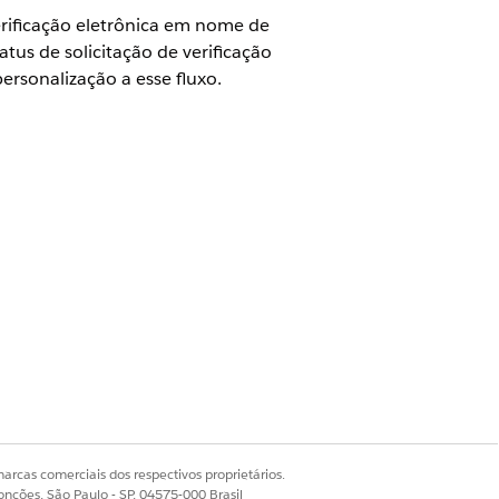
erificação eletrônica em nome de
tus de solicitação de verificação
ersonalização a esse fluxo.
 para atualizar o status da solicitação
 benefícios clonando e ativando o fluxo
cio de cuidados.
uma resposta da data da última
 o tempo limite da solicitação com
arcas comerciais dos respectivos proprietários.
onções, São Paulo - SP, 04575-000 Brasil