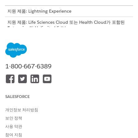
지원 제품: Lightning Experience
지원 제품: Life Sciences Cloud 또는 Health Cloud가 포함된
Enterprise
및
Unlimited
Edition
필요한 사용자 권한
계정 레코드를 만들려면:
Health Cloud Starter(Life
Sciences Cloud용) 권한 집합
1-800-667-6389
또는
Health Cloud
Foundation(Health Cloud용)
권한 집합
SALESFORCE
식별자 레코드를 만들려면:
Manage Pharmacy Benefits
Verification 권한 집합
개인정보 처리방침
보안 정책
비즈니스 계정 레코드의 관련 식별자 목록을 만듭니다. 의약품 혜택
사용 약관
확인에서 확인 요청의 약국 ID를 채우기 위해 각 의약품 레코드에
대해 식별자가 필요합니다.
참여 지침