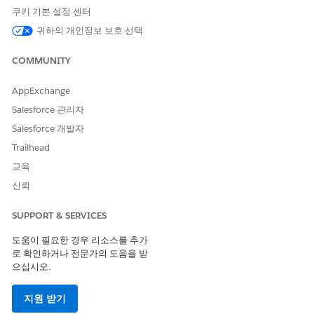
쿠키 기본 설정 센터
의약품 혜택 확인에서 약국은 비즈니스 계정 레코드로 표시됩니다.
귀하의 개인정보 보호 선택
의약품을 만듭니다.
앱 시작 관리자에서
계정
을 찾아서 선택합니다.
COMMUNITY
새로 만들기
를 클릭합니다.
레코드 유형을
Business Account(비즈니스 계정)
로 선택하
AppExchange
고
Next(다음)
를 클릭합니다.
약국 이름을 입력합니다.
Salesforce 관리자
약국의 유형을 선택합니다.
Salesforce 개발자
Active(활성화)
를 선택합니다.
Trailhead
전화번호를 입력합니다.
교육
변경 사항을 저장합니다.
신뢰
식별자를 만듭니다.
App Launcher(앱 시작 관리자)에서
Identifier(식별자)
를
SUPPORT & SERVICES
찾아서 선택합니다.
New(새로 만들기)
를 클릭합니다.
도움이 필요한 경우 리소스를 추가
상위 레코드에서
Account(계정)
를 선택하고 약국에 대해
로 확인하거나 전문가의 도움을 받
만든 계정을 입력합니다.
으십시오.
ID 값에 해당 국가 또는 지역 고유의 값을 입력합니다.
소스 시스템을 입력합니다.
지원 받기
변경 사항을 저장합니다.