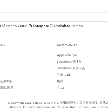
 或 Health Cloud
的 Enterprise
和
Unlimited
Edition
所需用户权限
RCE
COMMUNITY
Health Cloud Starter（
或者
AppExchange
Salesforce 管理员
Health Cloud Foundat
Salesforce 开发人员
管理医药权益验证权限集
Trailhead
 首选项中心
培训
列表。在药权益验证中，每个药房记录都需要标识符来填充验证请
的隐私选择
Trust
公司客户记录。
© Copyright 2026, Salesforce.com Inc. 公司版权所有。保留所
并选择
客户
。
Salesforce, Inc. Salesforce Tower, 415 Mission Street, 3rd Floor, San Francis