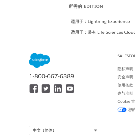
所需的 EDITION
适用于：Lightning Experience
适用于：带有 Life Sciences Cloud
SALESFO
创建客户记录：
隐私声明
1-800-667-6389
安全声明
使用条款
创建标识符记录：
参与准则
Cookie
为公司客户记录创建相关标识符
您
在药权益验证中，药房表示为
创建药房。
Select Org
中文（简体）
从应用程序启动器中，查找