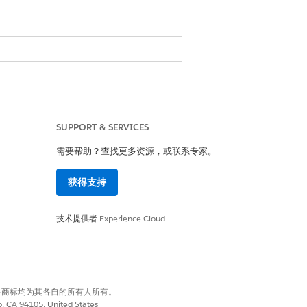
SUPPORT & SERVICES
适用于 Life Sciences Cloud）权限集
需要帮助？查找更多资源，或联系专家。
ion（适用于 Health Cloud）权限集
获得支持
技术提供者
Experience Cloud
求中的药房 ID。
有权利。其他各商标均为其各自的所有人所有。
co, CA 94105, United States