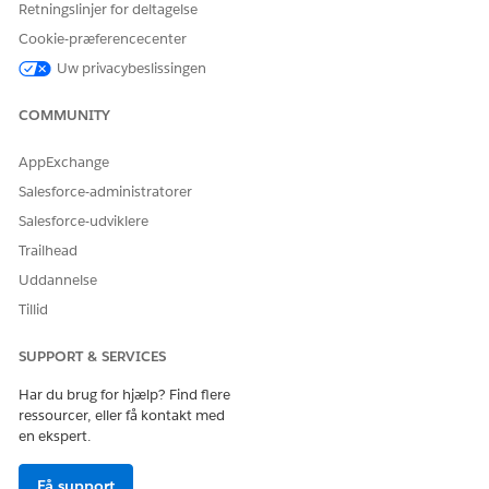
Retningslinjer for deltagelse
Cookie-præferencecenter
Uw privacybeslissingen
LØSTE DENNE ARTIKEL DIT PROBLEM?
Giv os besked, så vi kan forbedre os!
COMMUNITY
Ja
Nej
AppExchange
Salesforce-administratorer
Salesforce-udviklere
Trailhead
Uddannelse
Tillid
SUPPORT & SERVICES
Har du brug for hjælp? Find flere
ressourcer, eller få kontakt med
en ekspert.
Få support