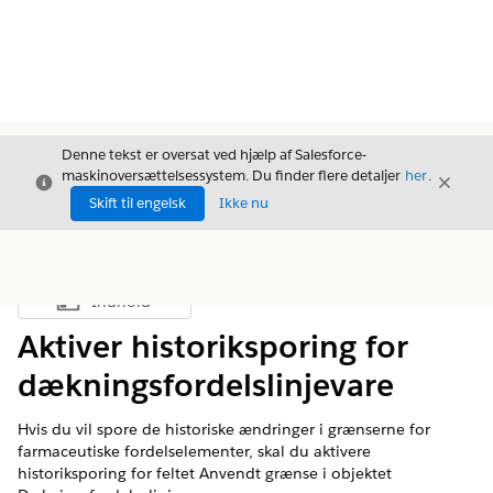
Denne tekst er oversat ved hjælp af Salesforce-
maskinoversættelsessystem. Du finder flere detaljer
her
.
Luk
Luk
Luk
Skift til engelsk
Ikke nu
Indhold
Vis indholdsfortegnelse
Aktiver historiksporing for
dækningsfordelslinjevare
Hvis du vil spore de historiske ændringer i grænserne for
farmaceutiske fordelselementer, skal du aktivere
historiksporing for feltet Anvendt grænse i objektet