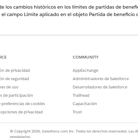
e los cambios históricos en los límites de partidas de benefi
a el campo Límite aplicado en el objeto Partida de beneficio 
ence
n y
Unlimited
Edition con Life Sciences Cloud o Health Cloud
RCE
COMMUNITY
PERMISOS DE USUARIO NECESARIOS
ón de privacidad
AppExchange
istorial:
Personalizar aplicación
ón de seguridad
Administradores de Salesforce
nes de uso
Desarrolladores de Salesforce
estor de objetos, ingrese
de beneficio de cobe
Límite de elemento
es, seleccione
es de participación
Establecer seguimiento de historial
Trailhead
.
guarde sus cambios.
 preferencias de cookies
Capacitación
 opciones de privacidad
Trust
 campos
© Copyright 2026, Salesforce.com Inc. Todos los derechos reservados. Las d
propietarios.