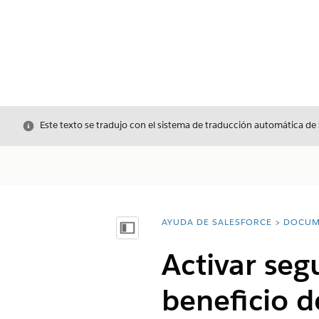
Cerrar
Este texto se tradujo con el sistema de traducción automática de
AYUDA DE SALESFORCE
DOCUM
Usted está aquí:
Mostrar índice de materias
Activar seg
beneficio d