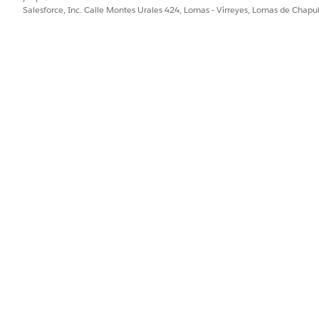
Salesforce, Inc. Calle Montes Urales 424, Lomas - Virreyes, Lomas de Chap
PROBLEMA?
ejorar!