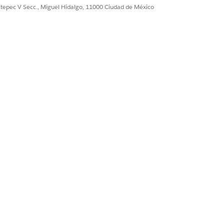
ultepec V Secc., Miguel Hidalgo, 11000 Ciudad de México
Sí
No