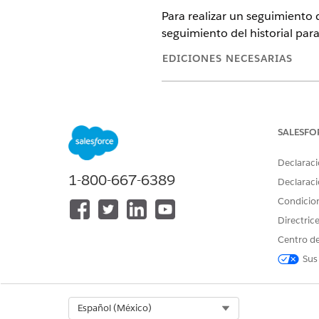
Para realizar un seguimiento d
seguimiento del historial par
EDICIONES NECESARIAS
Disponible en: Lightning Experi
Disponible en:
Enterprise
Editio
SALESFO
Declaraci
1-800-667-6389
Para activar el seguimiento del h
Declaraci
Condicio
Desde Configuración, en el G
En la ficha Campos y relacion
Directric
Seleccione
Límite aplicado
y 
Centro de
Sus
CONSULTE TAMBIÉN:
Seguimiento del historial de
Select Org
Español (México)