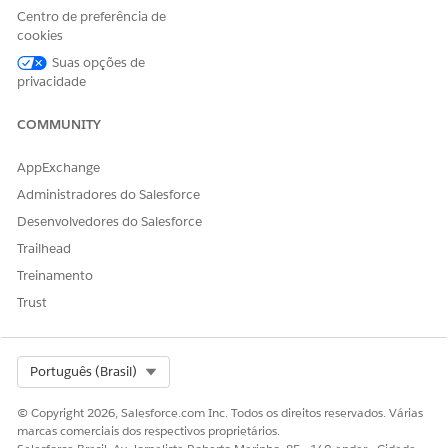
CONSULTE TAMBÉM:
Centro de preferência de
cookies
Rastreando o histórico de campos
Suas opções de
privacidade
COMMUNITY
ESTE ARTIGO RESOLVEU SEU PROBLEMA?
Diga-nos para podermos melhorar!
AppExchange
Sim
Não
Administradores do Salesforce
Desenvolvedores do Salesforce
Trailhead
Treinamento
Trust
Select Org
Português (Brasil)
© Copyright 2026, Salesforce.com Inc. Todos os direitos reservados. Várias
marcas comerciais dos respectivos proprietários.