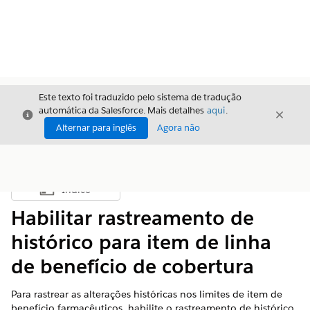
Este texto foi traduzido pelo sistema de tradução
automática da Salesforce. Mais detalhes
aqui
.
Fechar
Fecha
Fechar
Alternar para inglês
Agora não
Índice
Mostrar índice
Habilitar rastreamento de
histórico para item de linha
de benefício de cobertura
Para rastrear as alterações históricas nos limites de item de
benefício farmacêuticos, habilite o rastreamento de histórico