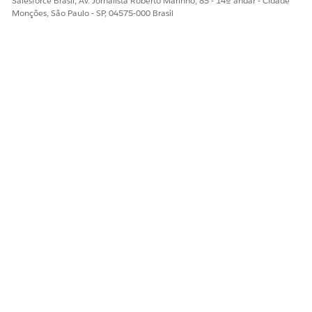
Salesforce Brasil, Av. Jornalista Roberto Marinho, 85 - 14º andar - Cidade
Monções, São Paulo - SP, 04575-000 Brasil