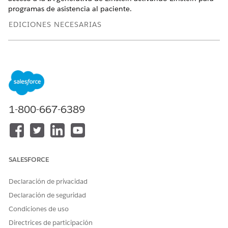
programas de asistencia al paciente.
EDICIONES NECESARIAS
Disponible en: Lightning Experience
Disponible en: Ediciones
Enterprise
y
Unlimited
con
licencias complementarias Health Cloud o Life Sciences
Cloud y Einstein GPT Platform y Generador de solicitudes
de Einstein GPT
1-800-667-6389
PERMISOS DE USUARIO NECESARIOS
Para activar la IA de Einstein
Personalizar aplicación Y
acceder a programas de
asistencia a pacientes
SALESFORCE
utilizando Einstein (para Life
Sciences Cloud)
Declaración de privacidad
O
Declaración de seguridad
Condiciones de uso
Personalizar aplicación
(para Health Cloud)
Directrices de participación