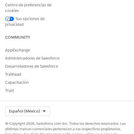
Centro de preferencias de
Active la IA generativa de Einstein:
cookies
Desde Configuración, en el cuadro Búsqueda rápida,
Sus opciones de
busque y seleccione
Einstein Setup
.
privacidad
Active Einstein.
Desde Configuración, en el cuadro Búsqueda rápida,
COMMUNITY
ingrese
vida (para Life Sciences Cloud) o
Ciencias de la
(para Health Cloud). Luego seleccione
Health Cloud
AppExchange
Configuración del programa
de asistencia al paciente.
Administradores de Salesforce
Active Einstein para el programa de asistencia al paciente.
Desarrolladores de Salesforce
Trailhead
CONSULTE TAMBIÉN:
Capacitación
Ayuda de Salesforce: Configurar IA generativa de Einstein
Trust
¿RESOLVIÓ ESTE ARTÍCULO SU PROBLEMA?
Select Org
Español (México)
¡Háganos saber cómo podemos mejorar!
© Copyright 2026, Salesforce.com Inc. Todos los derechos reservados. Las
Sí
No
distintas marcas comerciales pertenecen a sus respectivos propietarios.