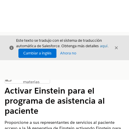
Este texto se tradujo con el sistema de traducción
automática de Salesforce. Obtenga más detalles
aquí
.
Cerrar
Cerrar
Cerrar
Cambiar a inglés
Ahora no
Índice de
Mostrar índice de materias
materias
Activar Einstein para el
programa de asistencia al
paciente
Proporcione a sus representantes de servicios al paciente
acceso a la IA generativa de Einstein activando Einstein para