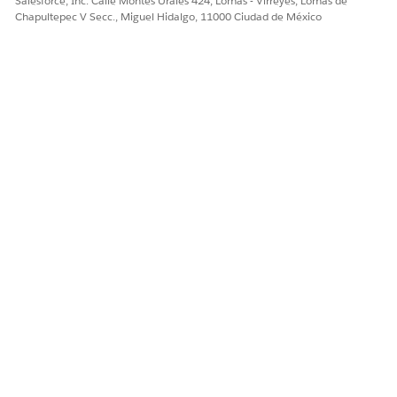
Salesforce, Inc. Calle Montes Urales 424, Lomas - Virreyes, Lomas de
Chapultepec V Secc., Miguel Hidalgo, 11000 Ciudad de México