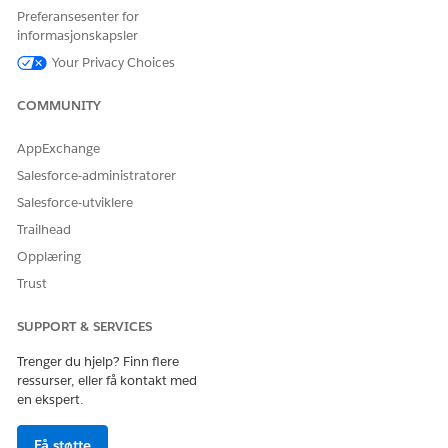
Oppsett.
Preferansesenter for
Slå på Einstein.
informasjonskapsler
Skriv inn
(for Life Sciences Cloud) eller
Your Privacy Choices
Life Sciences
(for Health Cloud) i Hurtigsøk-feltet i
Health Cloud
Oppsett. Velg deretter
Innstillinger for
COMMUNITY
pasientstøtteprogram
.
Slå på Einstein for pasientstøtteprogram.
AppExchange
Salesforce-administratorer
SE OGSÅ:
Salesforce-utviklere
Salesforce Hjelp: Konfigurere Einstein Generative AI
Trailhead
Opplæring
Trust
HJALP DENNE ARTIKKELEN MED Å LØSE PROBLEMET DITT?
SUPPORT & SERVICES
La oss få vite det slik at vi kan forbedre!
Trenger du hjelp? Finn flere
Ja
Nei
ressurser, eller få kontakt med
en ekspert.
Få støtte