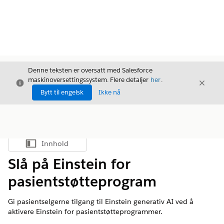
Denne teksten er oversatt med Salesforce
maskinoversettingssystem. Flere detaljer
her
.
Avslutt
Avslut
Avslutt
Bytt til engelsk
Ikke nå
Innhold
Vis innholdsfortegnelse
Slå på Einstein for
pasientstøtteprogram
Gi pasientselgerne tilgang til Einstein generativ AI ved å
aktivere Einstein for pasientstøtteprogrammer.