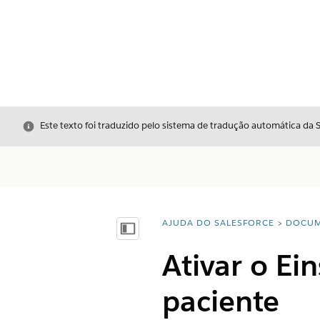
Fechar
Este texto foi traduzido pelo sistema de tradução automática da 
AJUDA DO SALESFORCE
DOCUM
Você está aqui:
Mostrar índice
Ativar o Ei
paciente