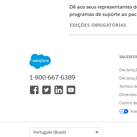
Dê aos seus representantes d
programas de suporte ao pac
EDIÇÕES OBRIGATÓRIAS
Disponível em: Lightning Exper
Disponível em: Edições
Enterpri
Einstein GPT e Criador de prom
SALESFO
Declaraçã
1-800-667-6389
Declaraç
Para habilitar a IA do Einstein
Termos d
Diretrize
Centro de
Sua
Ative a IA generativa do Einst
Em Configuração, na caixa
Select Org
Português (Brasil)