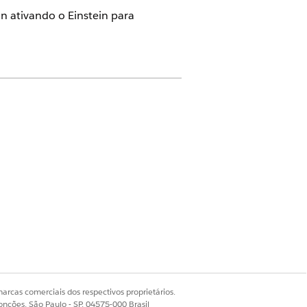
n ativando o Einstein para
s do complemento Plataforma do
 acessar programas de suporte ao
n (para Life Sciences Cloud)
para Health Cloud)
arcas comerciais dos respectivos proprietários.
onções, São Paulo - SP, 04575-000 Brasil