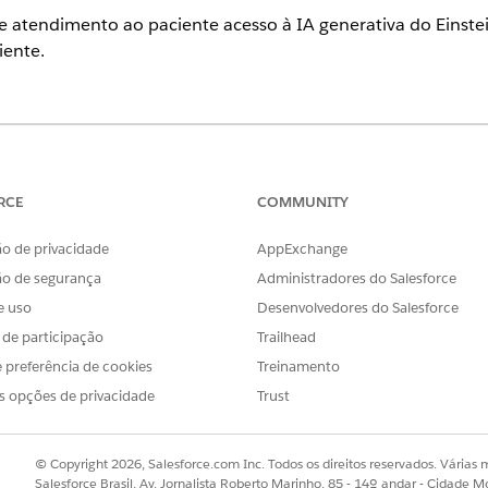
e atendimento ao paciente acesso à IA generativa do Einstei
iente.
ience
se
e
Unlimited
com Health Cloud ou Life Sciences Cloud e licença
pts do Einstein GPT
RCE
COMMUNITY
o de privacidade
AppExchange
PERMISSÕES DE USUÁRIO NECESSÁRIAS
ão de segurança
Administradores do Salesforce
Personalizar aplicativo E
e uso
Desenvolvedores do Salesforce
paciente usando o Einstei
s de participação
Trailhead
OU
 preferência de cookies
Treinamento
s opções de privacidade
Trust
Personalizar solicitação (
ein:
© Copyright 2026, Salesforce.com Inc. Todos os direitos reservados. Várias m
 Busca rápida, localize e selecione
Configuração do Einstein
.
Salesforce Brasil, Av. Jornalista Roberto Marinho, 85 - 14º andar - Cidade M