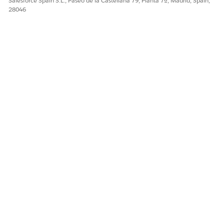
Salesforce Spain S.L., Paseo de la Castellana 79, Planta 7ª, Madrid, Spain,
28046