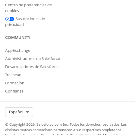
intercambio electrónico de información de cobertura con
Centro de preferencias de
pagadores a través de cámaras de compensación.
cookies
Sus opciones de
privacidad
COMMUNITY
¿RESOLVIÓ ESTE ARTÍCULO SU PROBLEMA?
¡Háganos saber cómo podemos mejorar!
AppExchange
Sí
No
Administradores de Salesforce
Desarrolladores de Salesforce
Trailhead
Formación
Confianza
Select Org
Español
© Copyright 2026, Salesforce.com Inc. Todos los derechos reservados. Las
distintas marcas comerciales pertenecen a sus respectivos propietarios.