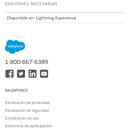
EDICIONES NECESARIAS
Disponible en: Lightning Experience
Disponible en: Ediciones
Enterprise
y
Unlimited
con Life
Sciences Cloud o Health Cloud
Solicitud de verificación manual
En Verificación de beneficios farmacéuticos, un
representante de servicios al paciente puede iniciar una
1-800-667-6389
solicitud de verificación manual poniéndose en contacto
directamente con los pagadores para obtener los detalles
de cobertura del paciente. Después de recibir la
información de cobertura, el representante puede
introducir manualmente la respuesta en la sección de
SALESFORCE
resumen de beneficios de la solicitud de verificación.
Solicitud de verificación electrónica
Declaración de privacidad
Reduzca el tiempo que tardan sus representantes en
Declaración de seguridad
conectarse con pagadores utilizando una solicitud de
Condiciones de uso
Verificación de beneficios electrónica. Esta solicitud
Directrices de participación
automatiza el proceso de verificación a través del