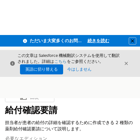
ただいま大変多くのお問い合わせをいただいており、ご連絡までにお時間を頂戴しております
続きを読む
Clo
この文章は Salesforce 機械翻訳システムを使用して翻訳
されました。詳細は
こちら
をご参照ください。
閉じる
閉じ
閉じる
英語に切り替える
今はしません
目次
目次を表示
給付確認要請
担当者が患者の給付の詳細を確認するために作成できる 2 種類の
薬剤給付確認要請について説明します。
必要なエディション