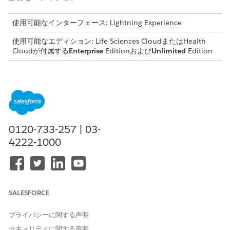
使用可能なインターフェース: Lightning Experience
使用可能なエディション: Life Sciences CloudまたはHealth
Cloudが付属する
Enterprise
Editionおよび
Unlimited
Edition
手動確認要請
薬剤給付確認では、患者サービス担当者は支払者に直接連絡し
て患者の補償範囲の詳細を取得することで、手動確認要請を開
始できます。補償情報を受け取ったら、担当者は確認要請の給
付サマリーセクションに回答を手動で入力できます。
0120-733-257 | 03-
電子確認要請
4222-1000
電子給付確認要請を使用して、担当者が支払者に連絡する時間
を短縮します。この要請は、クリアリングハウスを介して補償
情報を支払者と電子交換することで、確認プロセスを自動化し
ます。
SALESFORCE
プライバシーに関する声明
この記事で問題は解決されましたか?
セキュリティに関する声明