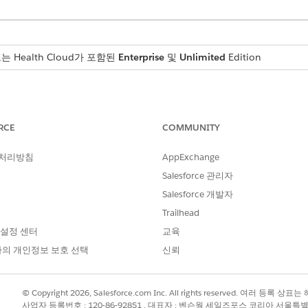
 또는 Health Cloud가 포함된
Enterprise
및
Unlimited
Edition
스 담당자는 지불자에게 직접 연락하여 환자의 보장 범위 세부 사항을 확
보를 받은 후에는 확인 요청의 혜택 요약 섹션에 수동으로 응답을 입력할 
RCE
COMMUNITY
 지불자와 연락하는 데 소요되는 시간을 단축합니다. 이 요청은 정보 센
 처리방침
AppExchange
니다.
Salesforce 관리자
Salesforce 개발자
Trailhead
?
 설정 센터
교육
의 개인정보 보호 선택
신뢰
© Copyright 2026, Salesforce.com Inc. All rights reserved. 여러 등
사업자 등록번호 : 120-86-92851 , 대표자 : 벤슨웡 세일즈포스 코리아 서울특