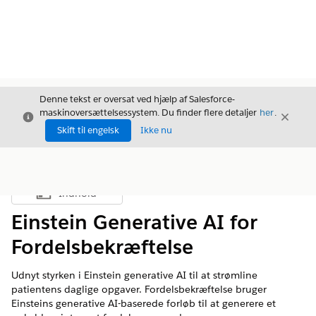
Denne tekst er oversat ved hjælp af Salesforce-
maskinoversættelsessystem. Du finder flere detaljer
her
.
Luk
Luk
Luk
Skift til engelsk
Ikke nu
Indhold
Vis indholdsfortegnelse
Einstein Generative AI for
Fordelsbekræftelse
Udnyt styrken i Einstein generative AI til at strømline
patientens daglige opgaver. Fordelsbekræftelse bruger
Einsteins generative AI-baserede forløb til at generere et