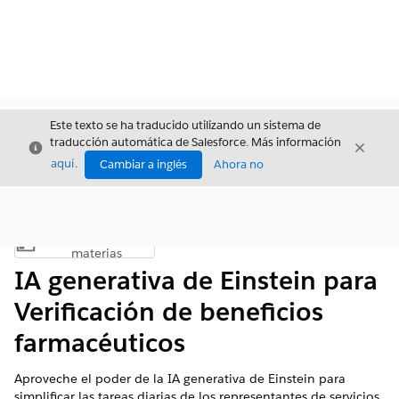
Este texto se ha traducido utilizando un sistema de
traducción automática de Salesforce. Más información
Cerrar
Cerrar
Cerrar
aquí
.
Cambiar a inglés
Ahora no
Índice de
Mostrar índice de materias
materias
IA generativa de Einstein para
Verificación de beneficios
farmacéuticos
Aproveche el poder de la IA generativa de Einstein para
simplificar las tareas diarias de los representantes de servicios