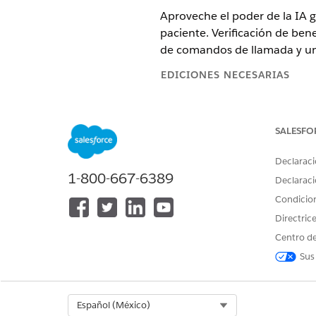
Aproveche el poder de la IA ge
paciente. Verificación de ben
de comandos de llamada y un
EDICIONES NECESARIAS
Disponible en: Lightning Experi
SALESFO
Disponible en: Ediciones
Enterp
Platform y Generador de solicit
Declaraci
1-800-667-6389
El cuidado y la comunicación 
Declaraci
generativa integrada de Life 
Condicio
y generar fácilmente un resum
Directric
información para la lista de 
Centro de
comandos de llamadas con tecno
Sus
precisión y la comunicación en
Esta her
ADVERTENCIA
Select Org
Español (México)
utilizarla, revise el r