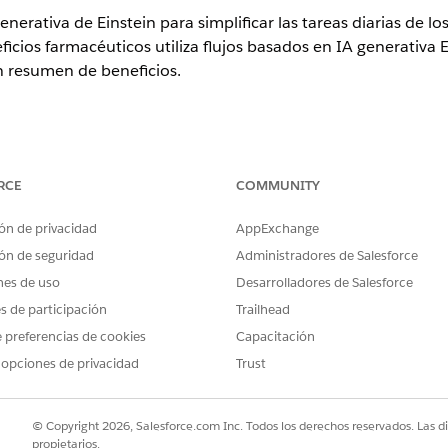
nerativa de Einstein para simplificar las tareas diarias de lo
eficios farmacéuticos utiliza flujos basados en IA generativa
 resumen de beneficios.
ence
RCE
COMMUNITY
rise
y
Unlimited
con licencias complementarias Health Cloud o Life
udes de Einstein GPT
ón de privacidad
AppExchange
oportunos son cruciales en la trayectoria sanitaria de un pac
ón de seguridad
Administradores de Salesforce
Sciences Cloud ayudan a los representantes a resumir benef
nes de uso
Desarrolladores de Salesforce
en conciso que se puede compartir fácilmente con un solo c
es de participación
Trailhead
campos de cobertura e identifique los detalles de cobertura 
 preferencias de cookies
Capacitación
logía de IA. Utilice nuestras plantillas de solicitudes integ
 opciones de privacidad
Trust
 la trayectoria de verificación, lo que lleva a mejores result
ramienta utiliza IA generativa, que puede producir respuestas impre
© Copyright 2026, Salesforce.com Inc. Todos los derechos reservados. Las d
propietarios.
esultado para mayor precisión y seguridad. Usted asume la responsabi