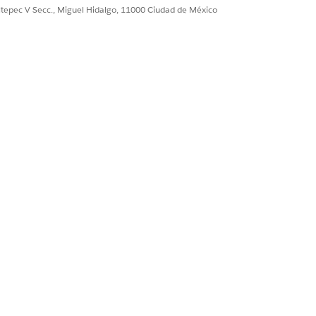
ultepec V Secc., Miguel Hidalgo, 11000 Ciudad de México
activando Einstein para programas de
esumen de beneficios y un resumen de
que usa el servicio de contexto para
ción de contexto.
in para generar un guión de llamada y un
contexto, Plantilla de solicitud e IA
 resumen de beneficios y secuencias de
Sí
No