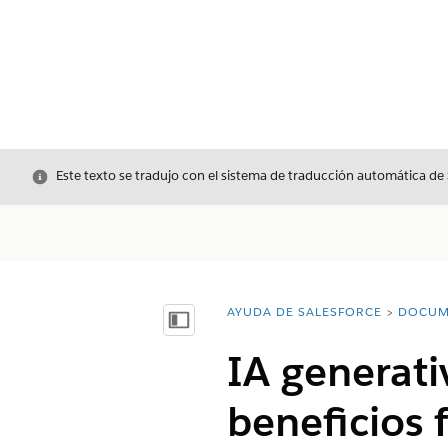
Cerrar
Este texto se tradujo con el sistema de traducción automática de
AYUDA DE SALESFORCE
DOCUM
Usted está aquí:
Mostrar índice de materias
IA generati
beneficios 