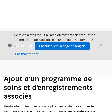
Ce texte a été traduit à l’aide du système de traduction
automatique de Salesforce. Plus de détails, consultez
Fermer
Ferme
<
cette page
.
Basculer vers la page en anglais
Fermer
Pas maintenant
Table des
Afficher la table des matières
matières
Ajout d'un programme de
soins et d'enregistrements
associés
Vérification des prestations pharmaceutiques utilise le
programme de soins comme colonne vertébrale de son