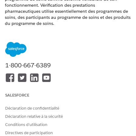
fonctionnement. Vérification des prestations
pharmaceutiques utilise essentiellement des programmes de
soins, des participants au programme de soins et des produits
du programme de soins.
ÉDITIONS REQUISES
Disponible avec : Lightning Experience
Disponible avec : éditions
Enterprise
et
Unlimited
avec Life
Sciences Cloud ou Health Cloud
1-800-667-6389
Utilisez des programmes de soins pour gérer divers
programmes axés sur le patient conçus pour le traitement du
patient. Participant au programme de soins représente un
patient inscrit à un programme de soins. Produit du
SALESFORCE
programme de soins représente un médicament spécifique
associé au programme de soins.
Déclaration de confidentialité
Déclaration relative à la sécurité
Conditions d’utilisation
Directives de participation