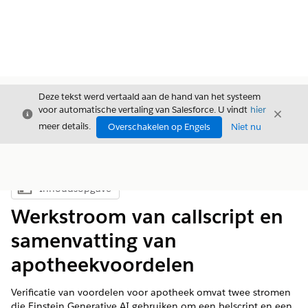
Deze tekst werd vertaald aan de hand van het systeem
voor automatische vertaling van Salesforce. U vindt
hier
Sluiten
Sluite
Sluiten
meer details.
Overschakelen op Engels
Niet nu
Inhoudsopgave
Inhoudsopgave weergeven
Werkstroom van callscript en
samenvatting van
apotheekvoordelen
Verificatie van voordelen voor apotheek omvat twee stromen
die Einstein Generative AI gebruiken om een belscript en een