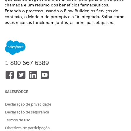
chamada e um resumo dos benefícios farmacêuticos.
Entenda o processo usando o Flow Builder, os Serviços de
contexto, o Modelo de prompts e a IA integrada. Saiba como
esses recursos funcionam juntos, as principais etapas na
geração de script e resumo de benefícios e os pré-requisitos
antes de fazer qualquer personalização.
EDIÇÕES OBRIGATÓRIAS
Disponível em: Lightning Experience
1-800-667-6389
Disponível em: Edições
Enterprise
e
Unlimited
com Health
Cloud ou Life Sciences Cloud e licenças do complemento
Einstein GPT Platform e Criador de prompts do Einstein
GPT
SALESFORCE
Recursos para geração de script de chamada e resumo de
benefícios
Declaração de privacidade
Entenda os recursos usados para gerar o script de
Declaração de segurança
chamada e resumo dos benefícios farmacêuticos.
Termos de uso
Principais etapas para gerar script de chamada
Diretrizes de participação
Explore como os diferentes componentes se encaixam