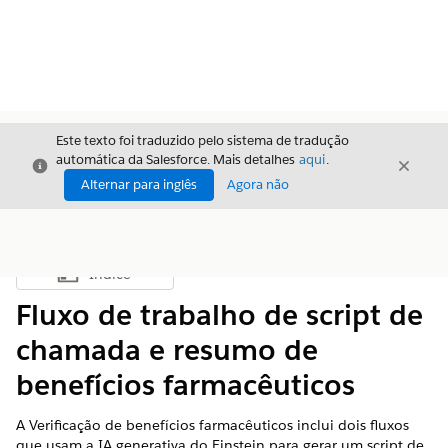
Este texto foi traduzido pelo sistema de tradução
automática da Salesforce. Mais detalhes
aqui
.
Fechar
Fecha
Fechar
Alternar para inglês
Agora não
Índice
Mostrar índice
Fluxo de trabalho de script de
chamada e resumo de
benefícios farmacêuticos
A Verificação de benefícios farmacêuticos inclui dois fluxos
que usam a IA generativa do Einstein para gerar um script de