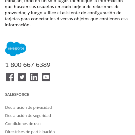
trabajan, todo en un solo lugar. Identifique la información
que buscan sus usuarios en cada tarjeta de relaciones de
proveedor, y luego utilice el asistente de configuración de
tarjetas para conectar los diversos objetos que contienen esa
información.
Para obtener más información acerca de tarjetas de
relaciones de proveedores, consulte la
Ayuda de Health
Cloud: Tarjetas de relaciones de proveedores
.
1-800-667-6389
¿RESOLVIÓ ESTE ARTÍCULO SU PROBLEMA?
¡Háganos saber cómo podemos mejorar!
Sí
No
SALESFORCE
Declaración de privacidad
Declaración de seguridad
Condiciones de uso
Directrices de participación