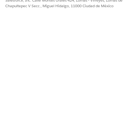
Salesforce, Inc. Calle Montes Urales 424, Lomas - Virreyes, Lomas de
Chapultepec V Secc., Miguel Hidalgo, 11000 Ciudad de México