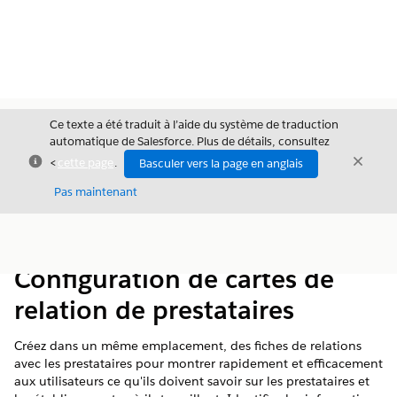
Ce texte a été traduit à l’aide du système de traduction
automatique de Salesforce. Plus de détails, consultez
Fermer
Ferme
<
cette page
.
Basculer vers la page en anglais
Fermer
Pas maintenant
Table des
Afficher la table des matières
matières
Configuration de cartes de
relation de prestataires
Créez dans un même emplacement, des fiches de relations
avec les prestataires pour montrer rapidement et efficacement
aux utilisateurs ce qu'ils doivent savoir sur les prestataires et