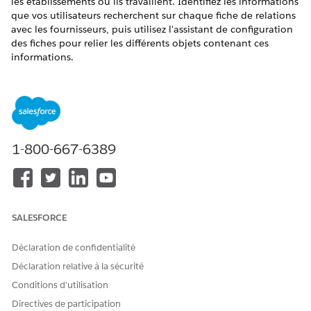
les établissements où ils travaillent. Identifiez les informations
que vos utilisateurs recherchent sur chaque fiche de relations
avec les fournisseurs, puis utilisez l'assistant de configuration
des fiches pour relier les différents objets contenant ces
informations.
Pour plus d'informations sur les fiches de relations avec les
prestataires, voir l'aide
Health Cloud : Fiches des relations des
prestataires
.
1-800-667-6389
CET ARTICLE A-T-IL RÉSOLU VOTRE PROBLÈME ?
Dites-nous ce que nous pouvons améliorer !
Oui
Non
SALESFORCE
Déclaration de confidentialité
Déclaration relative à la sécurité
Conditions d’utilisation
Directives de participation