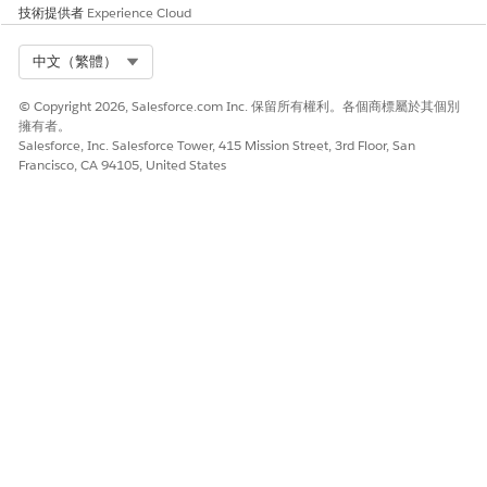
技術提供者
Experience Cloud
Select Org
中文（繁體）
© Copyright 2026, Salesforce.com Inc. 保留所有權利。各個商標屬於其個別
擁有者。
Salesforce, Inc. Salesforce Tower, 415 Mission Street, 3rd Floor, San
Francisco, CA 94105, United States