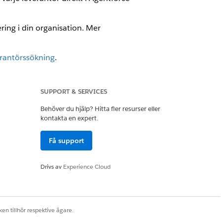
ring i din organisation. Mer
erantörssökning
.
SUPPORT & SERVICES
Ja
Nej
Behöver du hjälp? Hitta fler resurser eller
kontakta en expert.
Få support
Drivs av
Experience Cloud
en tillhör respektive ägare.