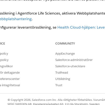
ssökning i Agentforce Life Sciences, aktivera Webbplatshante
ebbplatshantering
.
nfigurerar leverantörssökning, se
Health Cloud-hjälpen: Lev
RCE
COMMUNITY
OBLEM?
ra!
policy
AppExchange
policy
Salesforce-administratörer
gsvillkor
Salesforce-utvecklare
 för deltagande
Trailhead
referenscenter
Utbildning
 integritetsval
Trust
© Copyright 2026, Salesforce.com Inc. Alla rättigheter förbehålles. Varumärk
SFDC SWEDEN AB, Klarabergsviadukten 63, 111 64 Stockholm, Sweden