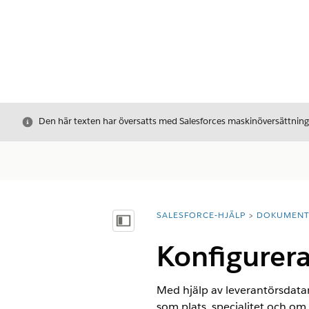
Stäng
Den här texten har översatts med Salesforces maskinöversättnin
SALESFORCE-HJÄLP
DOKUMEN
Du är här:
Visa innehållsförteckning
Konfigurera
Med hjälp av leverantörsdatam
som plats, specialitet och om 