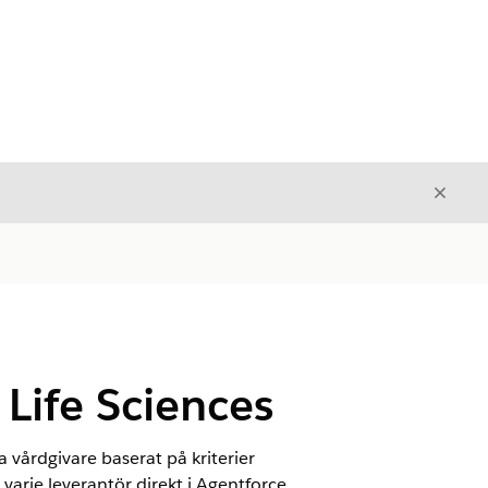
Stäng
Stäng
 Life Sciences
 vårdgivare baserat på kriterier
varje leverantör direkt i Agentforce