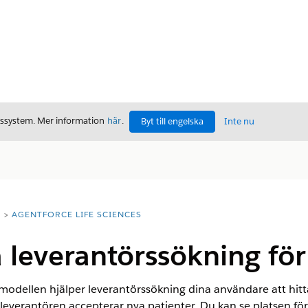
gssystem. Mer information
här
.
Byt till engelska
Inte nu
T
AGENTFORCE LIFE SCIENCES
 leverantörssökning för
odellen hjälper leverantörssökning dina användare att hitta
leverantören accepterar nya patienter. Du kan se platsen för 