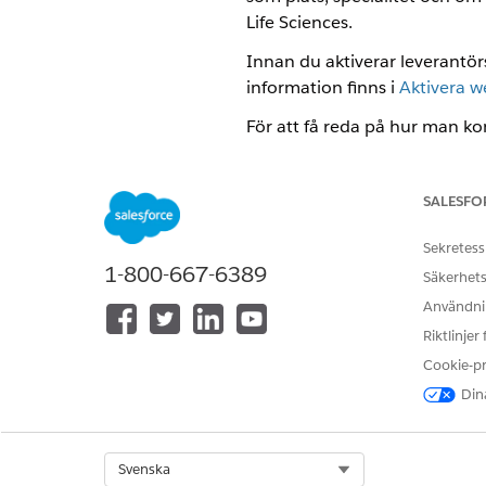
Life Sciences.
Innan du aktiverar leverantör
information finns i
Aktivera w
För att få reda på hur man ko
SALESFO
LÖSTE DENNA ARTIKEL DITT PR
Berätta för oss vad vi kan förbätt
Sekretess
1-800-667-6389
Säkerhets
Användnin
Riktlinjer
Cookie-p
Dina
Select Org
Svenska