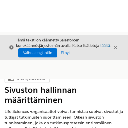
Tämä teksti on käännetty Salesforcen
konekäännösjärjestelmän avulla. Katso lisätietoja
täältä
.
Sulje
Sulje
Sulje
Vaihda englantiin
Ei nyt
Sisällysluettelo
Näytä sisällysluettelo
Sivuston hallinnan
määrittäminen
Life Sciences -organisaatiot voivat tunnistaa sopivat sivustot ja
tutkijat tutkimusten suorittamiseen. Oikean sivuston
tunnistaminen, joka on tutkimusprosessin ensimmäinen