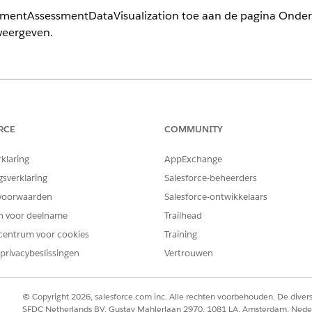
mentAssessmentDataVisualization toe aan de pagina Onde
weergeven.
ience
limited
Edition met Life Sciences Cloud of Health Cloud
RCE
COMMUNITY
BENODIGDE GEBRUIKERSMACHTIGINGEN
rklaring
AppExchange
 Op criteria gebaseerd zoeken en
Health Cloud Starter
gsverklaring
Salesforce-beheerders
voorwaarden
Salesforce-ontwikkelaars
AND
en voor deelname
Trailhead
OmniStudio-beheerder
centrum voor cookies
Training
privacybeslissingen
Vertrouwen
Appstarter
Onderzoeksstudies
.
derzoeksstudie.
gina bewerken
.
© Copyright 2026, salesforce.com inc. Alle rechten voorbehouden. De dive
 op een geschikte plaats in de paginalay-out.
SFDC Netherlands BV, Gustav Mahlerlaan 2970, 1081 LA, Amsterdam, Nede