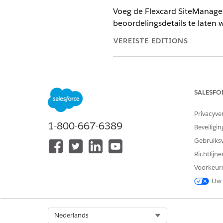
Voeg de Flexcard SiteManage
beoordelingsdetails te laten 
VEREISTE EDITIONS
Beschikbaar in: Lightning Exper
Beschikbaar in:
Enterprise
en
Un
SALESFO
Privacyve
1-800-667-6389
Een standaardconfiguratie voor
Beveiligin
filteren maken:
Gebruiks
Richtlijn
Voorkeur
Uw 
Zoek en selecteer vanuit de 
Open een record voor een on
Klik op
Set-up
en selecteer
Pa
Plaats de Flexcard-component
Select Org
Nederlands