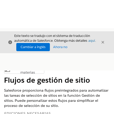
Este texto se tradujo con el sistema de traducción
automática de Salesforce. Obtenga más detalles
aquí
.
Cerrar
Cerrar
Cerrar
Cambiar a inglés
Ahora no
Índice de
Mostrar índice de materias
materias
Flujos de gestión de sitio
Salesforce proporciona flujos preintegrados para automatizar
las tareas de selección de sitios en la función Gestión de
sitios. Puede personalizar estos flujos para simplificar el
proceso de selección de su sitio.
EDICIONES NECESARIAS