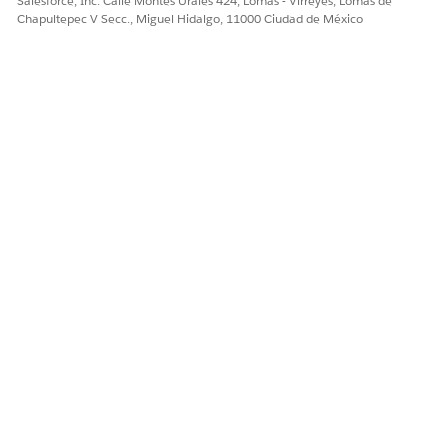
Salesforce, Inc. Calle Montes Urales 424, Lomas - Virreyes, Lomas de
Chapultepec V Secc., Miguel Hidalgo, 11000 Ciudad de México
¿RESOLVIÓ ESTE ARTÍCULO SU PROBLEMA?
¡Háganos saber cómo podemos mejorar!
Sí
No