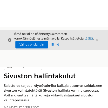
Tämä teksti on käännetty Salesforcen
konekäännösjärjestelmän avulla. Katso lisätietoja
täältä
.
Sulje
Sulje
Sulje
Vaihda englantiin
Ei nyt
Sisällysluettelo
Näytä sisällysluettelo
Sivuston hallintakulut
Salesforce tarjoaa käyttövalmiita kulkuja automatisoidakseen
sivuston valintatehtävät Sivuston hallinta -ominaisuudessa.
Voit mukauttaa näitä kulkuja virtaviivaistaaksesi sivuston
valintaprosessia.
VAADITUT VERSIOT