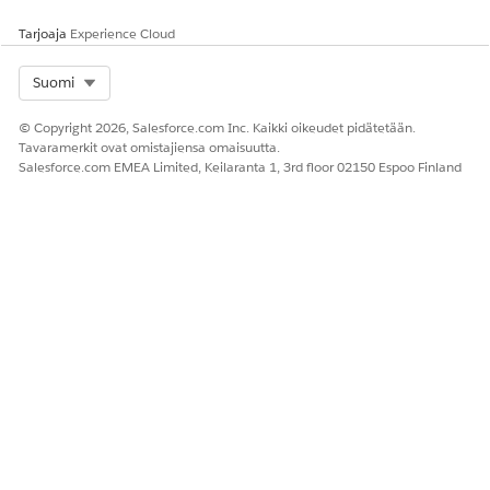
RATKAISIKO TÄMÄ ARTIKKELI ONGELMASI?
Anna palautetta, jotta voimme kehittyä!
Tarjoaja
Experience Cloud
Kyllä
Ei
Select Org
Suomi
© Copyright 2026, Salesforce.com Inc. Kaikki oikeudet pidätetään.
Tavaramerkit ovat omistajiensa omaisuutta.
Salesforce.com EMEA Limited, Keilaranta 1, 3rd floor 02150 Espoo Finland