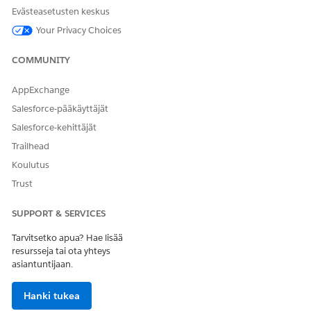
Evästeasetusten keskus
Arviointisähköpostien
Lähettää joukkoarviointeja
lähettäminen kerralla
sisältävät sähköpostit
Your Privacy Choices
käyttämällä arviointikentän
tunnuksia
COMMUNITY
Joukkoarviointikenttien
luominen ja lähettäminen -
kulun input-arvona.
AppExchange
Salesforce-pääkäyttäjät
Sivuston hakusuodattimien
Hakee sivuston
noutaminen
hakusuodattimet
Salesforce-kehittäjät
tutkimuksen ja hoito-
Trailhead
ohjelman lisätietotietueista.
Koulutus
Sivuston ja tutkijan
Luo sivuston ja tutkijan
Trust
yhteenveto
yhteenvedon sivuston ja
tutkijan hakutulosten
sivulle.
SUPPORT & SERVICES
Omniprocess-tietueiden
Hakee Omniprocess-tietueet
Tarvitsetko apua? Hae lisää
noutaminen
tutkimuksesta.
resursseja tai ota yhteys
asiantuntijaan.
Hanki tukea