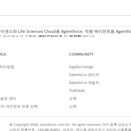
라이센스와 Life Sciences Cloud용 Agentforce, 직원 에이전트용 Agentforc
빌더 추가 라이센스가 포함된
엔터프라이즈
및
무제한
에디션.
설명
RCE
COMMUNITY
조사 연구와 관련된 케어 프로
 처리방침
AppExchange
 보내기
케어 프로그램 사이트에 사이트
Salesforce 관리자
전송합니다.
Salesforce 개발자
 보내기
평가 봉투 및 관련 봉투 항목을
Trailhead
 설정 센터
교육
대량으로 평가 봉투 만들기 및 
투 ID를 사용하여 대량으로 평
의 개인정보 보호 선택
신뢰
연구 연구 및 케어 프로그램 세
져옵니다.
© Copyright 2026, Salesforce.com Inc. All rights reserved. 여러 등
사업자 등록번호 : 120-86-92851 , 대표자 : 벤슨웡 세일즈포스 코리아 서울특
사이트 및 조사자 검색 결과 페