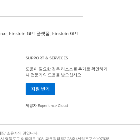
e, Einstein GPT 플랫폼, Einstein GPT
SUPPORT & SERVICES
그램 사이트를 가져옵니다.
도움이 필요한 경우 리소스를 추가로 확인하거
나 전문가의 도움을 받으십시오.
 실행 가능성 평가를 대량으로 생성하고
지원 받기
 만듭니다.
보내기 플로에서 전달된 입력으로 평가 봉
제공자
Experience Cloud
가가 포함된 이메일을 보냅니다.
부 사항 레코드에서 사이트 검색 필터를 가
록 상표는 해당 소유자의 것입니다.
별시 영등포구 여의대로 108, 파크원타워2 28층 (세일즈포스) 07335
이지에서 사이트 및 조사자 요약을 만듭니