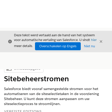
Deze tekst werd vertaald aan de hand van het systeem
voor automatische vertaling van Salesforce. U vindt
hier
Sluiten
Sluite
Sluiten
meer details.
Overschakelen op Engels
Niet nu
Inhoudsopgave
Inhoudsopgave weergeven
Sitebeheerstromen
Salesforce biedt vooraf samengestelde stromen voor het
automatiseren van de siteselectietaken in de voorziening
Sitebeheer. U kunt deze stromen aanpassen om uw
siteselectieproces te stroomlijnen.
VEREISTE EDITIONS