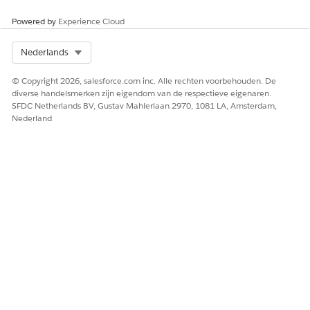
Omniprocesrecords ophalen
Haalt de Omniprocess-
records op uit een
Powered by
Experience Cloud
onderzoeksstudie.
Select Org
Nederlands
© Copyright 2026, salesforce.com inc. Alle rechten voorbehouden. De
HEEFT DIT ARTIKEL UW PROBLEEM OPGELOST?
diverse handelsmerken zijn eigendom van de respectieve eigenaren.
Laat ons weten wat we kunnen doen om te verbeteren!
SFDC Netherlands BV, Gustav Mahlerlaan 2970, 1081 LA, Amsterdam,
Nederland
Ja
Nee