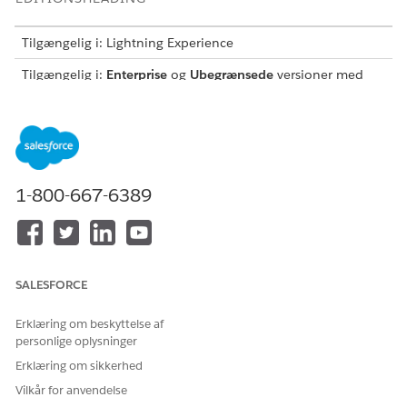
Tilgængelig i: Lightning Experience
Tilgængelig i:
Enterprise
og
Ubegrænsede
versioner med
Life Sciences Cloud-licenser og Agentforce for Life Sciences
Cloud, Agentforce for medarbejderagent, Einstein GPT
Platform, Einstein GPT Copilot og Einstein GPT
Promptkonstruktør-tilføjelseslicenser.
1-800-667-6389
Brugergrænsefladen for dette produkt er kun
BEMÆRK
tilgængelig på engelsk og understøttes muligvis ikke fuldt
SALESFORCE
ud på andre sprog.
Erklæring om beskyttelse af
personlige oplysninger
INKLUDEREDE
EMNE
DESCRIPTION
AGENTHANDLING
Erklæring om sikkerhed
ER
Vilkår for anvendelse
Hjælp til valg af
Hjælper
Hent