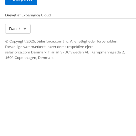
Omniscript-
id'er fra
Research
Drevet af
Experience Cloud
Study
Select Org
Dansk
RELATED INFORMATION HTML
© Copyright 2026, Salesforce.com Inc. Alle rettigheder forbeholdes.
Salesforce Hjælp: Agentemner
Forskellige varemærker tilhører deres respektive ejere.
salesforce.com Danmark, filial af SFDC Sweden AB. Kampmannsgade 2,
1604 Copenhagen, Denmark
LØSTE DENNE ARTIKEL DIT PROBLEM?
Giv os besked, så vi kan forbedre os!
Ja
Nej