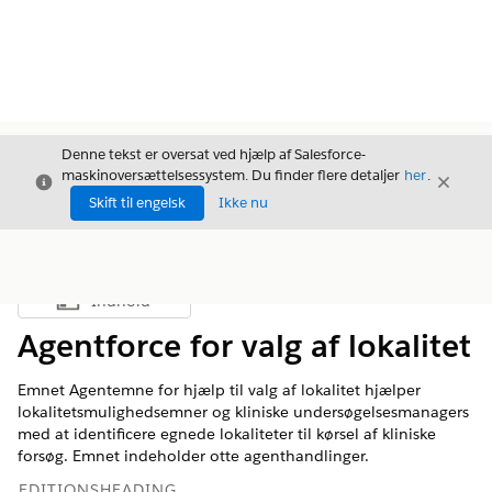
Denne tekst er oversat ved hjælp af Salesforce-
maskinoversættelsessystem. Du finder flere detaljer
her
.
Luk
Luk
Luk
Skift til engelsk
Ikke nu
Indhold
Vis indholdsfortegnelse
Agentforce for valg af lokalitet
Emnet Agentemne for hjælp til valg af lokalitet hjælper
lokalitetsmulighedsemner og kliniske undersøgelsesmanagers
med at identificere egnede lokaliteter til kørsel af kliniske
forsøg. Emnet indeholder otte agenthandlinger.
EDITIONSHEADING