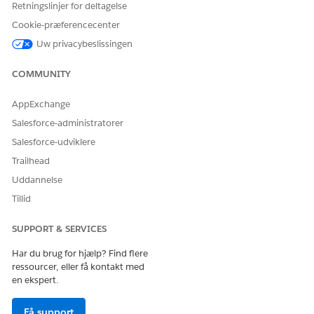
Retningslinjer for deltagelse
lokalitet
lokalitetens
lokalitetssøgefi
mulighedsemner
ltre til
Cookie-præferencecenter
og kliniske
undersøgelses
Uw privacybeslissingen
undersøgelsesma
studie
nagers med at
Føj
COMMUNITY
identificere
lokalitetssøger
lokaliteter ved
esultater til
brug af søgefiltre,
undersøgelse
AppExchange
vise lokalitets- og
Føj lokalitet og
Salesforce-administratorer
undersøgelsesopl
undersøger til
ysninger og sende
undersøgelse
Salesforce-udviklere
mulighedsvurderi
Opsummer
Trailhead
nger til lokaliteter.
lokalitet
Opsummer
Uddannelse
investigator
Tillid
Send
vurderinger af
lokalitetsfunkti
SUPPORT & SERVICES
onalitet
Gå til
Har du brug for hjælp? Find flere
behandlingspr
ressourcer, eller få kontakt med
ogramlokalitet
en ekspert.
er
Hent
Få support