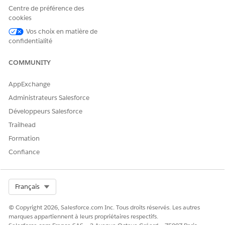
RUBRIQUE
DESCRIPTION
L'AGENT
Centre de préférence des
INCLUSES
cookies
Assistance à la
Aide les pistes de
Obtenir les
Vos choix en matière de
sélection de sites
faisabilité de site
filtres de
confidentialité
et les
recherche de
responsables
site pour
d'études cliniques
l'étude
COMMUNITY
à identifier les
Recherche
sites en utilisant
Ajout des
AppExchange
des filtres de
résultats de
Administrateurs Salesforce
recherche, à
recherche de
afficher les
sites à l'étude
Développeurs Salesforce
informations sur
Ajout d'un site
Trailhead
les sites et les
et d'un
chercheurs, et à
investigateur à
Formation
envoyer des
l'étude
Confiance
évaluations de
Résumer le
faisabilité aux
site
sites.
Résumé de
l'enquêteur
Select Org
Français
Envoi
d'évaluations
de faisabilité
© Copyright 2026, Salesforce.com Inc. Tous droits réservés. Les autres
de site
marques appartiennent à leurs propriétaires respectifs.