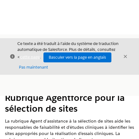
Ce texte a été traduit à l’aide du système de traduction
automatique de Salesforce. Plus de détails, consultez
Fermer
Ferme
<
cette page
.
Basculer vers la page en anglais
Fermer
Pas maintenant
Table des
Afficher la table des matières
matières
Rubrique Agentforce pour la
sélection de sites
La rubrique Agent d'assistance à la sélection de sites aide les
responsables de faisabilité et d'études cliniques à identifier les
sites appropriés pour la réalisation d'essais cliniques. La