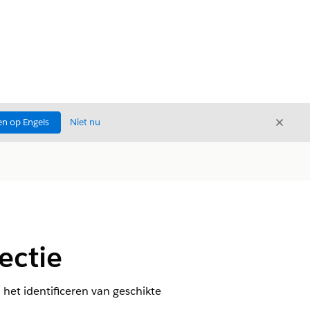
Sluite
n op Engels
Niet nu
Sluiten
ectie
 het identificeren van geschikte