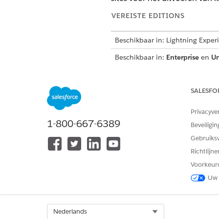
VEREISTE EDITIONS
Beschikbaar in: Lightning Exper
Beschikbaar in:
Enterprise
en
Un
Sciences Cloud, Agentforce voo
Aanwijzingensamensteller licent
SALESFO
De gebruik
OPMERKING
Privacyve
ondersteund in andere
1-800-667-6389
Beveiligin
Gebruiks
ONDERWERP
Richtlijn
Hulp bij siteselectie
Voorkeur
Uw 
Select Org
Nederlands