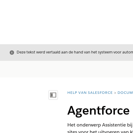
Sluiten
Deze tekst werd vertaald aan de hand van het systeem voor automa
HELP VAN SALESFORCE
DOCUM
U bent hier:
Inhoudsopgave weergeven
Agentforce 
Het onderwerp Assistentie bij 
sites voor het uitvoeren van 