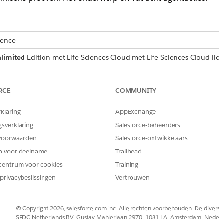
ience
limited
Edition met Life Sciences Cloud met Life Sciences Cloud lic
r medewerkeragent, Einstein GPT Platform, Einstein GPT Copilot en
ies.
RCE
COMMUNITY
ersinterface van dit product is alleen beschikbaar in het Engels en
rklaring
AppExchange
 talen.
gsverklaring
Salesforce-beheerders
voorwaarden
Salesforce-ontwikkelaars
BESCHRIJVING
OPGE
en voor deelname
Trailhead
Helpt leads en managers van klinische
Zo
centrum voor cookies
Training
studies bij het identificeren van locaties met
o
privacybeslissingen
Vertrouwen
behulp van zoekfilters, het weergeven van
Si
informatie over locaties en onderzoekers en
st
het verzenden van
Si
haalbaarheidsbeoordelingen naar sites.
st
© Copyright 2026, salesforce.com inc. Alle rechten voorbehouden. De dive
Si
SFDC Netherlands BV, Gustav Mahlerlaan 2970, 1081 LA, Amsterdam, Nede