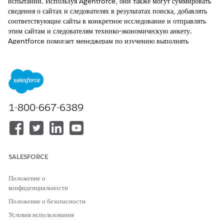
испытаний. Используя Agentforce, они также могут суммировать
сведения о сайтах и следователях в результатах поиска, добавлять
соответствующие сайты в конкретное исследование и отправлять
этим сайтам и следователям технико-экономическую анкету.
Agentforce помогает менеджерам по изучению выполнять
операции выбора сайта без необходимости обновления нескольких
объектов и перехода по нескольким страницам.
ТРЕБУЕМЫЕ ВЕРСИИ
Доступно в версиях: Lightning Experience
1-800-667-6389
Доступно в версиях:
Enterprise
и
Unlimited
Edition с
лицензиями Life Sciences Cloud с лицензиями Life Sciences
Cloud и дополнительными лицензиями Agentforce for Life
Sciences Cloud, Agentforce for Employee Agent, Einstein
GPT Platform, Einstein GPT Copilot и Конструктор подсказок
SALESFORCE
Einstein GPT.
Положение о
Тема Agentforce для выбора места
конфиденциальности
Тема агента «Помощь в выборе места» помогает менеджерам по
Положение о безопасности
технико-экономическому обоснованию места и клиническим
Условия использования
исследованиям определить подходящие места для выполнения