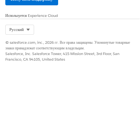
отправки оценок осуществимости сайтам и следователям.
Уменьшите ручные вмешательства для обновления разных
объектов и прыжков между экранами, используя возможности
Используется
Experience Cloud
Agentforce для управления сайтом.
Select Org
Русский
© salesforce.com, inc., 2026 гг. Все права защищены. Упомянутые товарные
знаки принадлежат соответствующим владельцам.
ЭТА СТАТЬЯ РЕШИЛА ВАШУ ПРОБЛЕМУ?
Salesforce, Inc. Salesforce Tower, 415 Mission Street, 3rd Floor, San
Оставьте свой отзыв, чтобы мы могли стать лучше!
Francisco, CA 94105, United States
Да
Нет