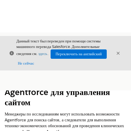
Данный текст был переведен при помощи системы
машинного перевода Salesforce. Дополнительные
Закрыть
Закры
сведения см.
здесь
.
Переключить на английский
Закрыт
Не сейчас
Содержание
Показать содержание
Agentforce для управления
сайтом
Менеджеры по исследованиям могут использовать возможности
Agentforce для поиска сайтов, а следователи для выполнения
технико-экономических обоснований для проведения клинических