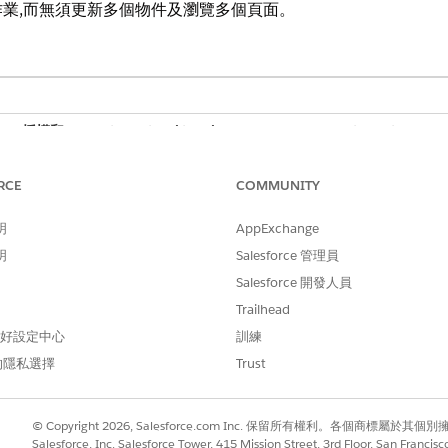
業,而無須更新多個物件及瀏覽多個頁面。
oud 授權和 Agentforce for Life Sciences Cloud、Agentforce for Emp
ein GPT Prompt Builder 附加元件授權的 Enterprise
和
Unlimited
Editio
RCE
COMMUNITY
可協助現場可行性負責人和臨床研究經理識別適合執行臨床試驗的網站。
明
AppExchange
明
Salesforce 管理員
人員動作與「網站選取協助工作人員」主題配套。
Salesforce 開發人員
Trailhead
建立的流程,可在「網站管理」功能中自動化網站選取工作。您可以自訂這些流程,
 偏好設定中心
訓練
的隱私選擇
Trust
理功能時,請針對網站選取設定 Agentforce。這可確保所有必要的設
選取流程
© Copyright 2026, Salesforce.com Inc. 保留所有權利。各個商標屬於其個
可行性評估傳送至網站和調查者,以完成搜尋網站和調查者的基本網站選取工作。使用 
Salesforce, Inc. Salesforce Tower, 415 Mission Street, 3rd Floor, San Francis