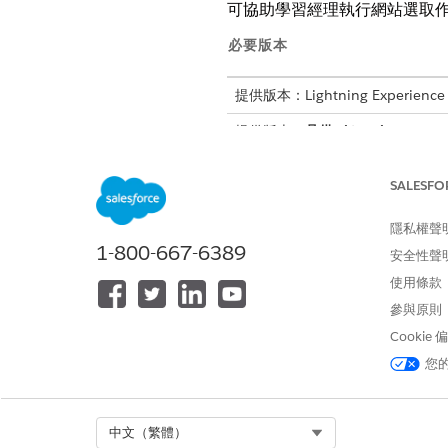
可協助學習經理執行網站選取作
必要版本
提供版本：Lightning Experience
提供版本：
具備 Life Sciences Cl
Einstein GPT Copilot 和 Einst
SALESFO
網站選取的 Agentforce 主題
「網站選取協助工作人員」主題
隱私權聲
網站選取的 Agentforce 動作
1-800-667-6389
安全性聲
「網站管理」會將某些標準工作
使用條款
網站管理流程
參與原則
Salesforce 提供預先
Cookie
設定網站選取的 Agentforce
您
當您使用引導式設定來設定網站管
使用 Agentforce 最佳化網站
使用 Agentforce 透過將
Select Org
中文（繁體）