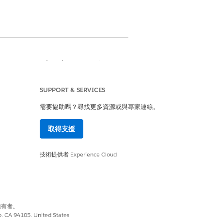
loyee Agent、Einstein GPT Platform、
n。
SUPPORT & SERVICES
主題包含八個工作人員動作。
需要協助嗎？尋找更多資源或與專家連線。
取得支援
技術提供者
Experience Cloud
以簡化您的網站選取流程。
定和組態都正確對齊,以增強網站選取流程。
別擁有者。
Agentforce 功能來進行網站管理,減
co, CA 94105, United States