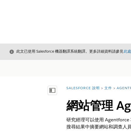
結束
此文已使用 Salesforce 機器翻譯系統翻譯。更多詳細資料請參見
此
SALESFORCE 說明
文件
AGENT
您位於此處：
顯示目錄
網站管理 Age
研究經理可以使用 Agentfor
搜尋結果中摘要網站和調查人員資