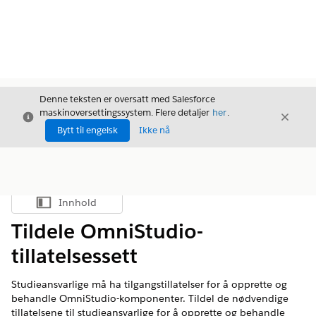
Denne teksten er oversatt med Salesforce
maskinoversettingssystem. Flere detaljer
her
.
Avslutt
Avslut
Avslutt
Bytt til engelsk
Ikke nå
Innhold
Vis innholdsfortegnelse
Tildele OmniStudio-
tillatelsessett
Studieansvarlige må ha tilgangstillatelser for å opprette og
behandle OmniStudio-komponenter. Tildel de nødvendige
tillatelsene til studieansvarlige for å opprette og behandle