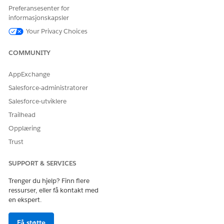
Preferansesenter for
informasjonskapsler
Your Privacy Choices
HJALP DENNE ARTIKKELEN MED Å LØSE PROBLEMET DITT?
COMMUNITY
La oss få vite det slik at vi kan forbedre!
Ja
Nei
AppExchange
Salesforce-administratorer
Salesforce-utviklere
Trailhead
Opplæring
Trust
SUPPORT & SERVICES
Trenger du hjelp? Finn flere
ressurser, eller få kontakt med
en ekspert.
Få støtte