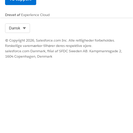
Sammendrag for
lokalitetsadministration
for Life Sciences
Drevet af
Experience Cloud
Select Org
Dansk
Skriv
i feltet Find hurtigt i Opsætning, og vælg
Brugere
det.
© Copyright 2026, Salesforce.com Inc. Alle rettigheder forbeholdes.
Klik på brugeren, og klik på
Tildelinger for tilladelsessæt
Forskellige varemærker tilhører deres respektive ejere.
på opsætningssiden for brugeren.
salesforce.com Danmark, filial af SFDC Sweden AB. Kampmannsgade 2,
Klik på
Rediger tildelinger
ud for Tilladelsessættildelinger.
1604 Copenhagen, Denmark
Fra kolonnen Tilgængelige tilladelsessæt skal du flytte
tilladelsessætlicenser til kolonnen Aktiverede
tilladelsessæt.
RELATED INFORMATION HTML
Salesforce Hjælp: Tildel tilladelsessæt til Life Sciences
Cloud
LØSTE DENNE ARTIKEL DIT PROBLEM?