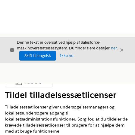
Denne tekst er oversat ved hjælp af Salesforce-
maskinoversættelsessystem. Du finder flere detaljer
her
.
Luk
Luk
Luk
Skift til engelsk
Ikke nu
Indhold
Vis indholdsfortegnelse
Tildel tilladelsessætlicenser
Tilladelsessætlicenser giver undersøgelsesmanagers og
lokalitetsundersøgere adgang til
lokalitetsadministrationsfunktioner. Sørg for, at du tildeler de
krævede tilladelsessætlicenser til brugere for at hjælpe dem
med at bruge funktionerne.