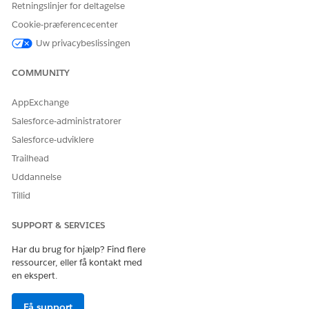
Retningslinjer for deltagelse
NLP (Natural Language
Processing – Naturlig
Cookie-præferencecenter
sprogbehandling)
Uw privacybeslissingen
Omnistudio-
administrator
Omnistudio User: Du kan
COMMUNITY
se to tilladelsessæt med
dette navn. Tildel begge.
AppExchange
Bruger af
Salesforce-administratorer
meddelelsesskabelon
Scoring Framework-
Salesforce-udviklere
bruger
Trailhead
Studimanager for
lokalitetsadministration
Uddannelse
Sammendrag for
Tillid
lokalitetsadministration
for Life Sciences
SUPPORT & SERVICES
Lokalitetsundersøger
Omnistudio User: Du kan
Har du brug for hjælp? Find flere
se to tilladelsessæt med
ressourcer, eller få kontakt med
dette navn. Tildel begge.
en ekspert.
Lokalitetsadministrations
undersøger til
Experience Cloud
Få support