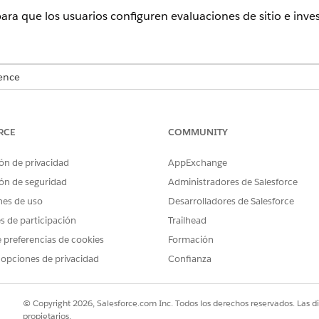
ra que los usuarios configuren evaluaciones de sitio e inves
ence
rise
y
Unlimited
con Life Sciences Cloud o Health Cloud
RCE
COMMUNITY
PERMISOS DE USUARIO NECESARIOS
gital:
Health Cloud Starter
ón de privacidad
AppExchange
ón de seguridad
Administradores de Salesforce
Y
nes de uso
Desarrolladores de Salesforce
Gestor de estudios para Ge
es de participación
Trailhead
 preferencias de cookies
Formación
ncia digital para la gestión de sitios, asegúrese de que asi
 opciones de privacidad
Confianza
sitios en Experience Cloud a sus usuarios.
tión de sitio, bajo Configurar experiencias digitales, haga clic en
A
. En la página de configuración, haga clic en
Activar
.
© Copyright 2026, Salesforce.com Inc. Todos los derechos reservados. Las d
propietarios.
tión de sitio, bajo Configurar experiencias digitales, haga clic en
I