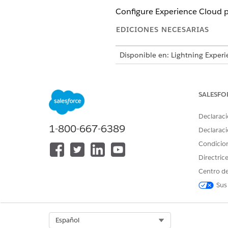
Configure Experience Cloud pa
EDICIONES NECESARIAS
Disponible en: Lightning Experi
Disponible en: Ediciones
Enterp
SALESFO
Para configurar la experiencia di
Declaraci
1-800-667-6389
Declaraci
Condicio
Directric
Centro de
Antes de configurar la experie
Sus
evaluación para la gestión de 
En la configuración guiada Ges
Activar experiencias digitales
Select Org
Español
En la configuración guiada Ges