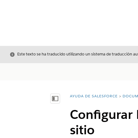
Cerrar
Este texto se ha traducido utilizando un sistema de traducción a
AYUDA DE SALESFORCE
DOCUM
Usted está aquí:
Mostrar índice de materias
Configurar 
sitio