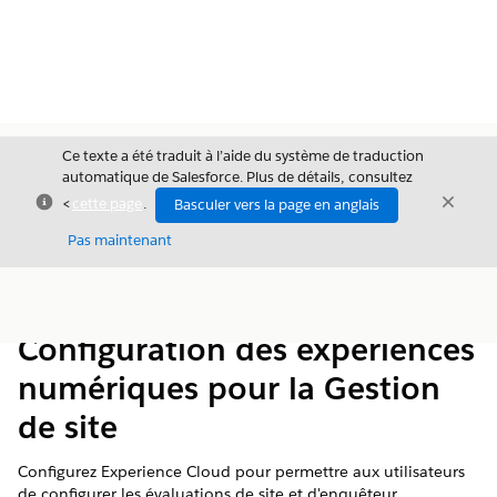
Ce texte a été traduit à l’aide du système de traduction
automatique de Salesforce. Plus de détails, consultez
Fermer
Ferme
<
cette page
.
Basculer vers la page en anglais
Fermer
Pas maintenant
Table des
Afficher la table des matières
matières
Configuration des expériences
numériques pour la Gestion
de site
Configurez Experience Cloud pour permettre aux utilisateurs
de configurer les évaluations de site et d'enquêteur.