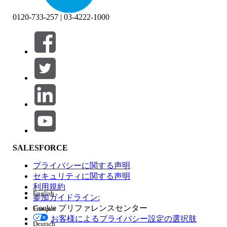
0120-733-257 | 03-4222-1000
絞り込み条件 (0)
絞り込み条件を選択
追加
製品エリア
SALESFORCE
機能の影響
プライバシーに関する声明
セキュリティに関する声明
利用規約
English
参加ガイドライン:
Cookie プリファレンスセンター
Français
エディション
お客様によるプライバシー設定の選択肢
Deutsch