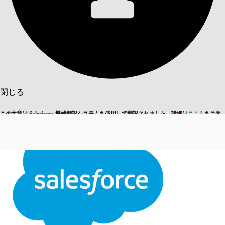
目次を表示
目次
検索
閉じる
この文章は Salesforce 機械翻訳システムを使用して翻訳されました。詳細は
こちら
をご参
英語に切り替える
今はしません
照ください。
閉じる
閉じる