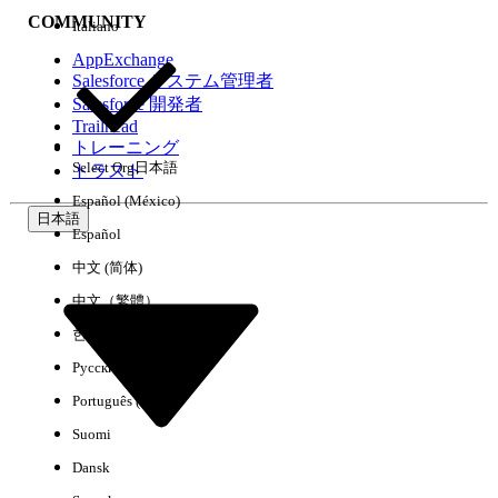
COMMUNITY
Italiano
AppExchange
Salesforce システム管理者
Salesforce 開発者
環境
Trailhead
トレーニング
Select Org
日本語
トラスト
Español (México)
日本語
Español
すべてクリア
完了
中文 (简体)
中文（繁體）
한국어
Русский
Português (Brasil)
Suomi
Dansk