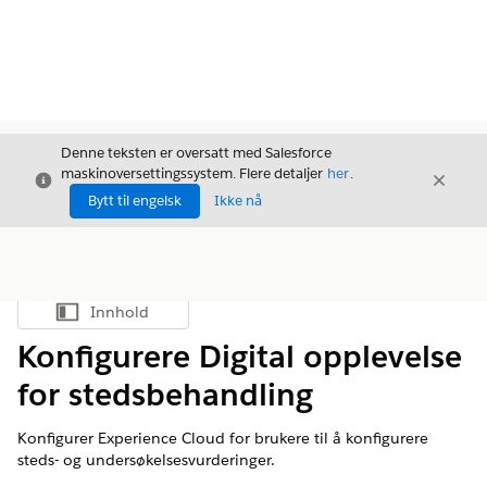
Denne teksten er oversatt med Salesforce
maskinoversettingssystem. Flere detaljer
her
.
Avslutt
Avslut
Avslutt
Bytt til engelsk
Ikke nå
Innhold
Vis innholdsfortegnelse
Konfigurere Digital opplevelse
for stedsbehandling
Konfigurer Experience Cloud for brukere til å konfigurere
steds- og undersøkelsesvurderinger.