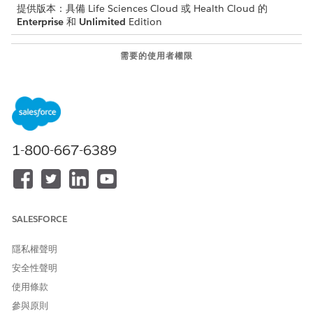
提供版本：具備 Life Sciences Cloud 或 Health Cloud 的
Enterprise
和
Unlimited
Edition
需要的使用者權限
若要設定數位體驗:
Health Cloud 入門
和
網站管理的研究經理
1-800-667-6389
在您設定網站管理的數位體驗之前,請確定您已將 Experience
Cloud 中「網站管理的評估信封」權限集指派給您的使用者。
在「網站管理」引導式設定中,在「設定數位體驗」下,按一下
「啟用數位體驗」旁邊的「
啟用數位體驗
」。在設定頁面上,按
SALESFORCE
一下「
啟用
」。
在「網站管理」引導式設定中,在「設定數位體驗」下,按一下
隱私權聲明
「設定外部使用者評估」旁邊的「
移至評估設定
」。
啟用外部使用者評估。
安全性聲明
設定評估封裝的到期期間。
使用條款
在「傳送電子郵件評估流程」中,選取「
傳送評估信封電子郵
參與原則
件
」。請儲存您的變更。