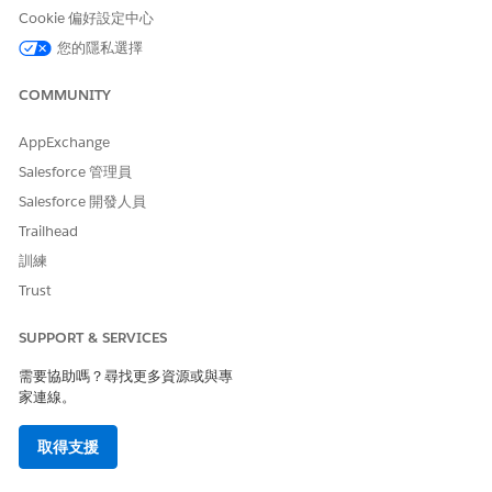
完成「讓您的組織準備好使用評估」、「使用 Discovery
Cookie 偏好設定中心
Framework 建立評估」和「將評估元件新增至頁面」區段下的
您的隱私選擇
步驟。
將評估傳送至多個照護計畫網站:
COMMUNITY
在「設定數位體驗」下,按一下「大量傳送評估電子郵件流
程」中「更新網站 URL」旁的「
移至設定
」。流程會在
AppExchange
Flow Builder 中開啟。
Salesforce 管理員
在 Flow Builder 的「工具箱」區段中,選取
ExperienceCloudSiteUrl 常數,並視需要更新「值」欄位中
Salesforce 開發人員
的 URL。
Trailhead
視需要,使用「大量」畫面流程中的「傳送評估至照護計畫網
訓練
站」,在「照護計畫網站」清單檢視中新增動作,以將評估傳送至
Trust
多個網站。
SUPPORT & SERVICES
設定網站管理的外部使用者評估
協助研究經理將網站可行性問卷傳送至臨床試驗網站。當傳送問
需要協助嗎？尋找更多資源或與專
卷時,網站的調查者會收到連結,可在特定日期內完成
家連線。
Experience Cloud 入口網頁上的評估。
取得支援
另請參照：