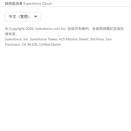
技術提供者
Experience Cloud
Salesforce 說明：設定數位體驗設定
Salesforce 說明：將評估元件新增至記錄和應用程式首頁
Salesforce 說明：Discovery 架構與評估先決條件
Select Org
中文（繁體）
Salesforce 說明：將權限集授權指派給使用者
© Copyright 2026, Salesforce.com Inc. 保留所有權利。各個商標屬於其個別
擁有者。
Salesforce, Inc. Salesforce Tower, 415 Mission Street, 3rd Floor, San
Francisco, CA 94105, United States
此文章是否解決您的問題？
請讓我們知道，以便我們改進！
是
否