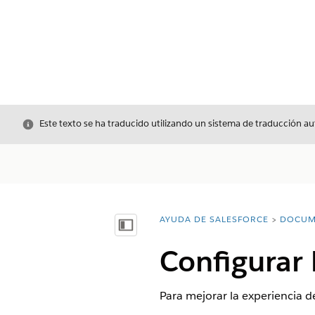
Cerrar
Este texto se ha traducido utilizando un sistema de traducción a
AYUDA DE SALESFORCE
DOCUM
Usted está aquí:
Mostrar índice de materias
Configurar 
Para mejorar la experiencia d