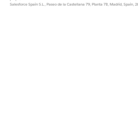
, active Agentforce y cree un nuevo agente Empleado Agentforce par
Salesforce Spain S.L., Paseo de la Castellana 79, Planta 7ª, Madrid, Spain, 
ar la IA generativa de Einstein
PROBLEMA?
ejorar!