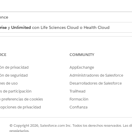
ence
rise
y
Unlimited
con Life Sciences Cloud o Health Cloud
PERMISOS DE USUARIO NECESARIOS
Health Cloud Starter
RCE
COMMUNITY
Y
ón de privacidad
AppExchange
Gestor de estudios para Ge
ón de seguridad
Administradores de Salesforce
nes de uso
Desarrolladores de Salesforce
nto de permisos a sus usuarios.
es de participación
Trailhead
stión de sitio, bajo Configurar Einstein, haga clic en
Marcar como 
 preferencias de cookies
Formación
stión de sitio, bajo Configurar Einstein, haga clic en
Ir a Configura
 opciones de privacidad
Confianza
Einstein, active Einstein e implemente plantillas de solicitudes.
stión de sitio, bajo Configurar Einstein, haga clic en
Ir a Configura
 active Bots de Einstein.
© Copyright 2026, Salesforce.com Inc. Todos los derechos reservados. Las d
stión de sitio, bajo Configurar Einstein, haga clic en
Ir a Configura
propietarios.