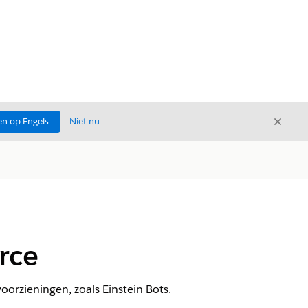
Sluite
n op Engels
Niet nu
Sluiten
rce
oorzieningen, zoals Einstein Bots.