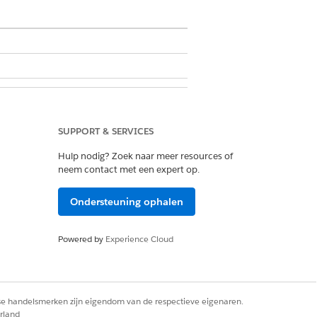
SUPPORT & SERVICES
Hulp nodig? Zoek naar meer resources of
neem contact met een expert op.
beheer
Ondersteuning ophalen
naast Licenties voor machtigingensets
Powered by
Experience Cloud
instein inschakelen.
instein Bots inschakelen.
rse handelsmerken zijn eigendom van de respectieve eigenaren.
gentforce inschakelen.
rland