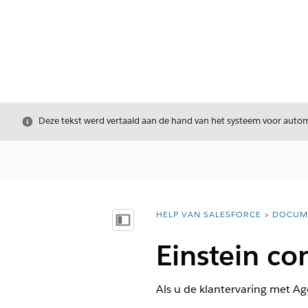
Sluiten
Deze tekst werd vertaald aan de hand van het systeem voor automa
HELP VAN SALESFORCE
DOCUM
U bent hier:
Inhoudsopgave weergeven
Einstein co
Als u de klantervaring met Ag