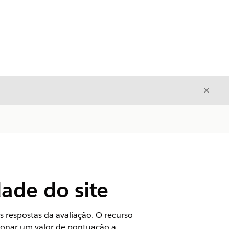
Fecha
Fechar
ade do site
 respostas da avaliação. O recurso
ionar um valor de pontuação a