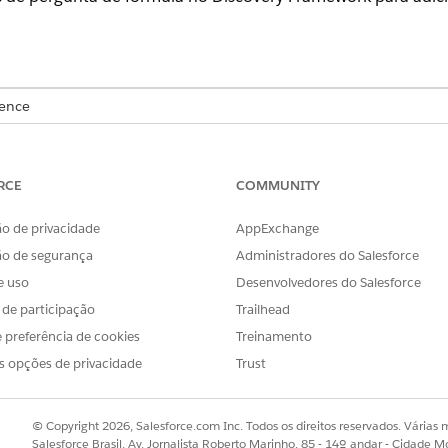
ience
se
e
Unlimited
com Life Sciences Cloud ou Health Cloud
RCE
COMMUNITY
PERMISSÕES DO USUÁRIO NECESSÁRIAS
viabilidade do site:
Health Cloud Starter
o de privacidade
AppExchange
ão de segurança
Administradores do Salesforce
E
e uso
Desenvolvedores do Salesforce
Administrador do OmniSt
s de participação
Trailhead
 preferência de cookies
Treinamento
erenciamento de site, em Configurar pontuação de capacidade do 
cionar valores da lista de opções ao subtipo Detalhes do program
s opções de privacidade
Trust
s de subtipo de detalhes, clique em
Novo
.
e salve suas alterações.
nciamento de site
erenciamento de site, em Configurar pontuação de capacidade do 
© Copyright 2026, Salesforce.com Inc. Todos os direitos reservados. Várias m
Salesforce Brasil, Av. Jornalista Roberto Marinho, 85 - 14º andar - Cidade M
 mapeador de dados SiteManagementGetOmniRecordByResearchStud