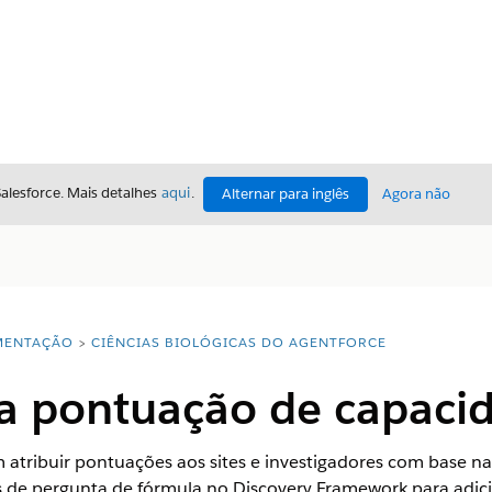
Salesforce. Mais detalhes
aqui
.
Alternar para inglês
Agora não
ENTAÇÃO
CIÊNCIAS BIOLÓGICAS DO AGENTFORCE
a pontuação de capacid
atribuir pontuações aos sites e investigadores com base nas
s de pergunta de fórmula no Discovery Framework para adic