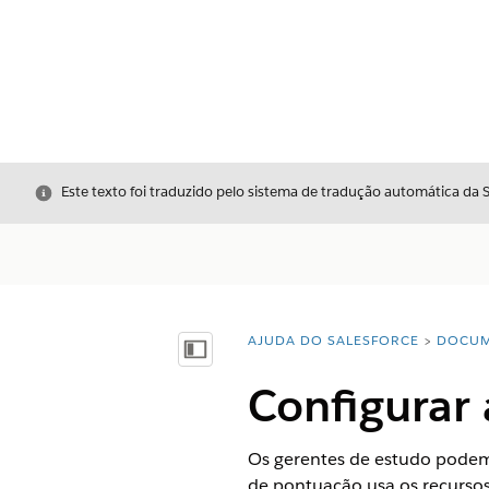
Fechar
Este texto foi traduzido pelo sistema de tradução automática da 
AJUDA DO SALESFORCE
DOCUM
Você está aqui:
Mostrar índice
Configurar 
Os gerentes de estudo podem 
de pontuação usa os recurso