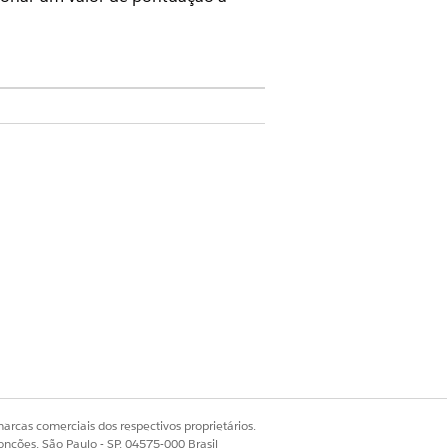
udio
site, clique em
Adicionar valores da
a de cuidados.
site, clique em
Atualizar mapeador de
arcas comerciais dos respectivos proprietários.
onções, São Paulo - SP, 04575-000 Brasil
yId.