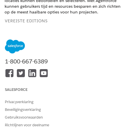
locaties kunnen beoordelen en selecteren. Met Agentforce
kunnen gebruikers tijd en resources besparen en zich richten
op de meest haalbare opties voor hun projecten.
VEREISTE EDITIONS
Beschikbaar in: Lightning Experience
Beschikbaar in:
Enterprise
en
Unlimited
Edition met Life
Sciences Cloud of Health Cloud
1-800-667-6389
BENODIGDE GEBRUIKERSMACHTIGINGEN
Agentforce configureren:
Health Cloud Starter
AND
SALESFORCE
Gebruiker van
aanwijzingssjabloon
Privacyverklaring
Schakel in de begeleide set-up van Sitebeheer, onder
Beveiligingsverklaring
Agent voor hulp bij siteselectie configureren,
Gebruiksvoorwaarden
onderwerpen en acties voor hulp bij siteselectie in.
Richtlijnen voor deelname
Klik op
Ga naar Set-up
naast Agentforce Employee Agent