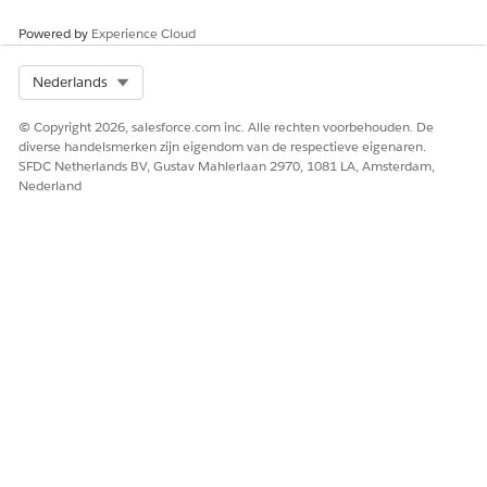
Help van Salesforce: Een agent maken op basis van een
Agentforce Agent-sjabloon voor medewerkers
Powered by
Experience Cloud
Select Org
Nederlands
HEEFT DIT ARTIKEL UW PROBLEEM OPGELOST?
© Copyright 2026, salesforce.com inc. Alle rechten voorbehouden. De
Laat ons weten wat we kunnen doen om te verbeteren!
diverse handelsmerken zijn eigendom van de respectieve eigenaren.
SFDC Netherlands BV, Gustav Mahlerlaan 2970, 1081 LA, Amsterdam,
Ja
Nee
Nederland