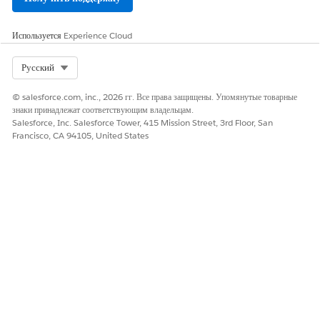
Используется
Experience Cloud
ЭТА СТАТЬЯ РЕШИЛА ВАШУ ПРОБЛЕМУ?
Оставьте свой отзыв, чтобы мы могли стать лучше!
Select Org
Русский
Да
Нет
© salesforce.com, inc., 2026 гг. Все права защищены. Упомянутые товарные
знаки принадлежат соответствующим владельцам.
Salesforce, Inc. Salesforce Tower, 415 Mission Street, 3rd Floor, San
Francisco, CA 94105, United States