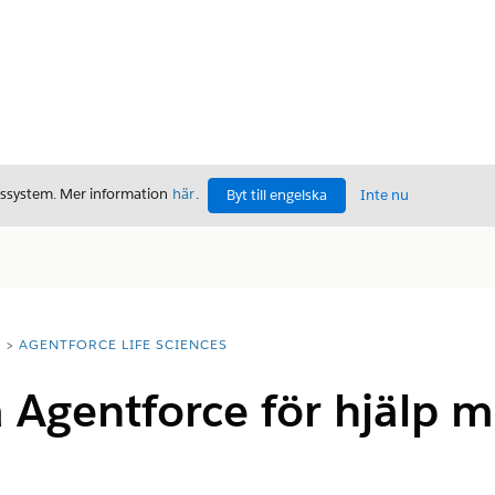
gssystem. Mer information
här
.
Byt till engelska
Inte nu
T
AGENTFORCE LIFE SCIENCES
 Agentforce för hjälp me