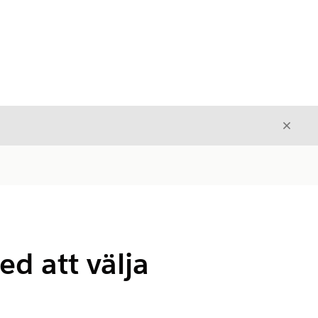
Stäng
Stäng
d att välja