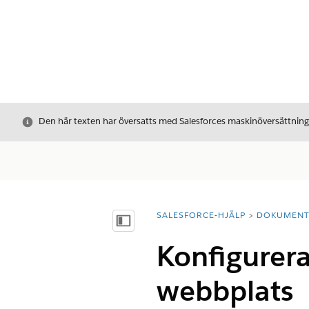
Stäng
Den här texten har översatts med Salesforces maskinöversättnin
SALESFORCE-HJÄLP
DOKUMEN
Du är här:
Visa innehållsförteckning
Konfigurera
webbplats