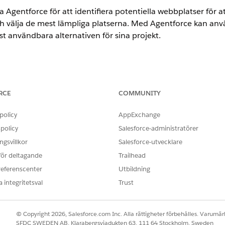
Agentforce för att identifiera potentiella webbplatser för a
 välja de mest lämpliga platserna. Med Agentforce kan anvä
 användbara alternativen för sina projekt.
ence
RCE
COMMUNITY
limited
Editions med Life Sciences Cloud eller Health Cloud
policy
AppExchange
ANVÄNDARBEHÖRIGHETER SOM KRÄVS FÖR ATT
policy
Salesforce-administratörer
Health Cloud Starter
gsvillkor
Salesforce-utvecklare
 för deltagande
Trailhead
OCH
referenscenter
Utbildning
Användare av uppmaning
 integritetsval
Trust
n för webbplatshantering, under Konfigurera agent för hjälp med a
välja webbplats.
© Copyright 2026, Salesforce.com Inc. Alla rättigheter förbehålles. Varumärk
bredvid Skapa Agentforce anställd agent.
SFDC SWEDEN AB, Klarabergsviadukten 63, 111 64 Stockholm, Sweden