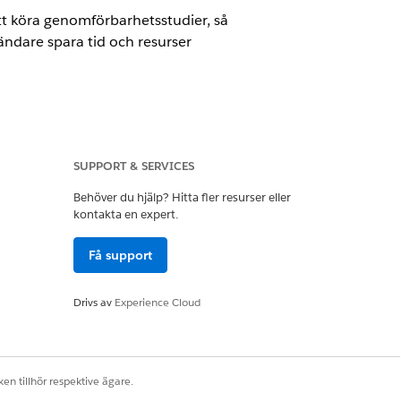
tt köra genomförbarhetsstudier, så
ndare spara tid och resurser
SUPPORT & SERVICES
Behöver du hjälp? Hitta fler resurser eller
kontakta en expert.
Få support
Drivs av
Experience Cloud
small
tt välja webbplats, slå på ämnet och
en tillhör respektive ägare.