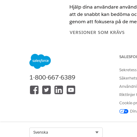
Hjälp dina användare använda 
att de snabbt kan bedöma och
genom att fokusera på de mest
VERSIONER SOM KRÄVS
Tillgängliga i: Lightning Experi
SALESFO
Tillgängliga i:
Enterprise
och
Un
Sekretess
1-800-667-6389
Säkerhets
Konfigurera Agentforce:
Användnin
Riktlinjer
Cookie-p
Dina
I den guidade konfiguratione
åtgärderna för hjälp med att 
Select Org
Svenska
Klicka på
Gå till Inställningar