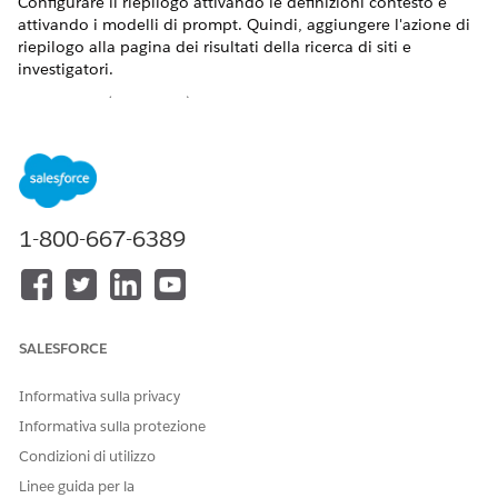
Configurare il riepilogo attivando le definizioni contesto e
attivando i modelli di prompt. Quindi, aggiungere l'azione di
riepilogo alla pagina dei risultati della ricerca di siti e
investigatori.
VERSIONI (EDITION) RICHIESTE
Disponibile nelle versioni: Lightning Experience
Disponibile in:
Enterprise
Edition e
Unlimited
Edition con
Life Sciences Cloud o Health Cloud
1-800-667-6389
AUTORIZZAZIONI UTENTE RICHIESTE
Per configurare il riepilogo
Health Cloud Starter
del sito e dello
E
sperimentatore:
SALESFORCE
Amministratore servizio
Informativa sulla privacy
contesto
Informativa sulla protezione
E
Condizioni di utilizzo
Riepilogo della gestione del
Linee guida per la
sito di scienze biologiche