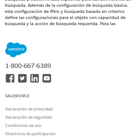
búsqueda. Además de la configuración de búsqueda básica,
esta configuración de filtro y búsqueda basada en criterios
define las configuraciones para el objeto con capacidad de
búsqueda y la acción de búsqueda requerida. Para las
funciones Agentforce para la selección de sitios, la búsqueda
y el filtro se configuran automáticamente cuando configura el
tema Asistencia para la selección de sitios.
EDICIONES NECESARIAS
1-800-667-6389
Disponible en: Lightning Experience
Disponible en: Ediciones
Enterprise
y
Unlimited
con Life
Sciences Cloud o Health Cloud
SALESFORCE
PERMISOS DE USUARIO NECESARIOS
Para crear una configuración
Health Cloud Starter
Declaración de privacidad
de filtro y búsqueda basada
Declaración de seguridad
Y
en criterios predeterminada
Condiciones de uso
Búsqueda y filtro basados
en criterios
Directrices de participación