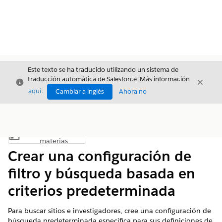
Este texto se ha traducido utilizando un sistema de
traducción automática de Salesforce. Más información
Cerrar
Cerrar
Cerrar
aquí
.
Cambiar a inglés
Ahora no
Índice de
Mostrar índice de materias
materias
Crear una configuración de
filtro y búsqueda basada en
criterios predeterminada
Para buscar sitios e investigadores, cree una configuración de
búsqueda predeterminada específica para sus definiciones de